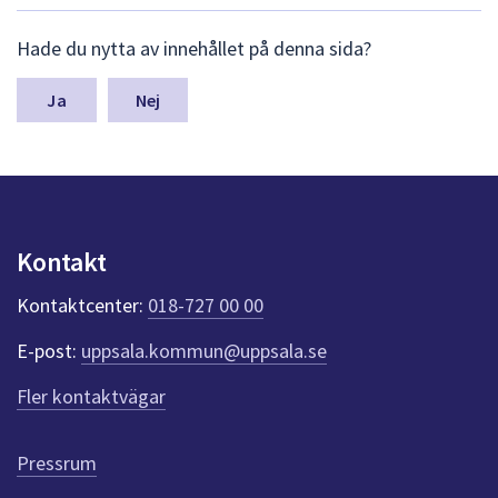
L
Hade du nytta av innehållet på denna sida?
ä
m
n
Nej
a
s
y
n
p
u
Kontakt
n
k
Kontaktcenter:
018-727 00 00
t
e
E-post:
uppsala.kommun@uppsala.se
r
f
Fler kontaktvägar
ö
r
d
Pressrum
e
n