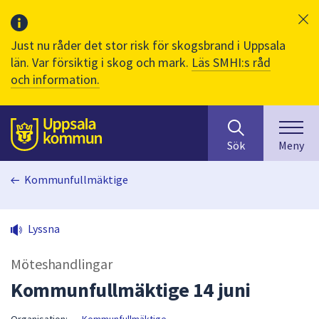
Just nu råder det stor risk för skogsbrand i Uppsala
län. Var försiktig i skog och mark.
Läs SMHI:s råd
och information.
Sök
huvudinnehåll
efter
Till sidans
Sök
Meny
innehåll
på
Kommunfullmäktige
webbplatsen.
När
du
Lyssna
börjar
skriva
Möteshandlingar
i
sökfältet
Kommunfullmäktige 14 juni
kommer
sökförslag