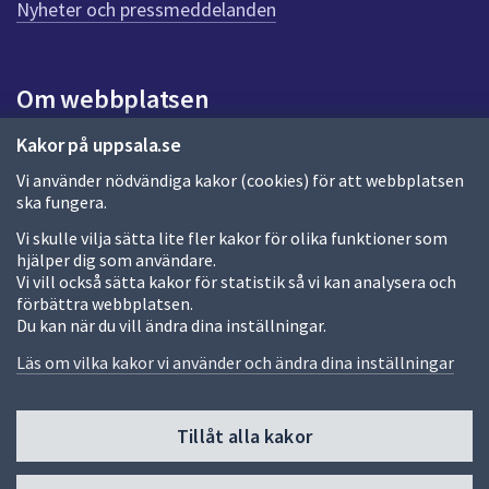
Nyheter och pressmeddelanden
n
a
s
i
Om webbplatsen
d
a
Om webbplatsen
Kakor på uppsala.se
Vi använder nödvändiga kakor (cookies) för att webbplatsen
Allmänna handlingar och diarium
ska fungera.
Behandling av personuppgifter
Vi skulle vilja sätta lite fler kakor för olika funktioner som
hjälper dig som användare.
Kakor
Vi vill också sätta kakor för statistik så vi kan analysera och
förbättra webbplatsen.
Språk (other languages)
Du kan när du vill ändra dina inställningar.
Tillgänglighetsredogörelse
Läs om vilka kakor vi använder och ändra dina inställningar
Tillåt alla kakor
Fler sätt att följa oss
Till