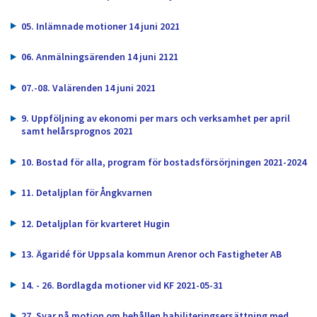
dem.
05. Inlämnade motioner 14 juni 2021
06. Anmälningsärenden 14 juni 2121
07.-08. Valärenden 14 juni 2021
9. Uppföljning av ekonomi per mars och verksamhet per april
samt helårsprognos 2021
10. Bostad för alla, program för bostadsförsörjningen 2021-2024
11. Detaljplan för Ångkvarnen
12. Detaljplan för kvarteret Hugin
13. Ägaridé för Uppsala kommun Arenor och Fastigheter AB
14. - 26. Bordlagda motioner vid KF 2021-05-31
27. Svar på motion om behållen habiliteringsersättning med