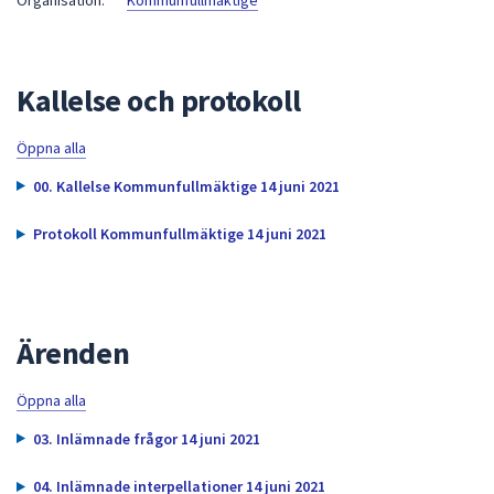
Organisation:
Kommunfullmäktige
att
presenteras
under
Kallelse och protokoll
fältet.
Använd
Öppna alla
piltangenterna
för
00. Kallelse Kommunfullmäktige 14 juni 2021
att
navigera
Protokoll Kommunfullmäktige 14 juni 2021
mellan
sökförslagen
och
enter
Ärenden
för
att
Öppna alla
välja
03. Inlämnade frågor 14 juni 2021
något
av
04. Inlämnade interpellationer 14 juni 2021