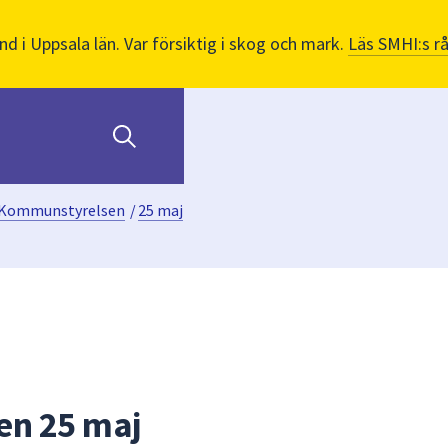
nd i Uppsala län. Var försiktig i skog och mark.
Läs SMHI:s r
Kommunstyrelsen
/
25 maj
n 25 maj