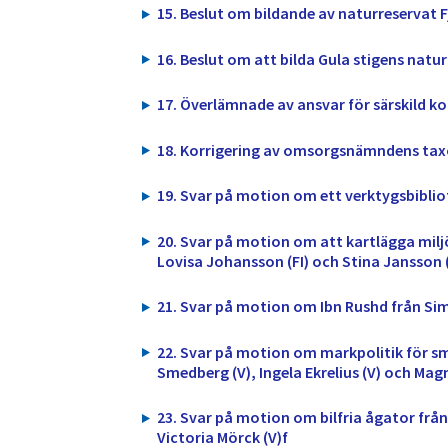
15. Beslut om bildande av naturreservat F
16. Beslut om att bilda Gula stigens natu
17. Överlämnade av ansvar för särskild kol
18. Korrigering av omsorgsnämndens taxo
19. Svar på motion om ett verktygsbiblio
20. Svar på motion om att kartlägga milj
Lovisa Johansson (FI) och Stina Jansson (
21. Svar på motion om Ibn Rushd från Sim
22. Svar på motion om markpolitik för s
Smedberg (V), Ingela Ekrelius (V) och Mag
23. Svar på motion om bilfria ågator fr
Victoria Mörck (V)f