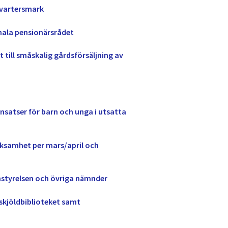
kvartersmark
nala pensionärsrådet
 till småskalig gårdsförsäljning av
insatser för barn och unga i utsatta
rksamhet per mars/april och
nstyrelsen och övriga nämnder
skjöldbiblioteket samt