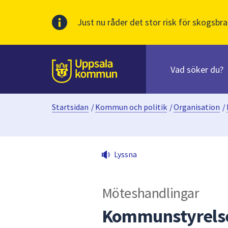
Just nu råder det stor risk för skogsbra
Sök
efter
huvudinnehåll
innehåll
Till sidans
på
webbplatsen.
Startsidan
/
Kommun och politik
/
Organisation
/
När
du
börjar
skriva
Lyssna
i
sökfältet
kommer
Möteshandlingar
sökförslag
att
Kommunstyrelse
presenteras