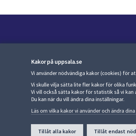
Kontakt
Kontaktcenter:
018-727 00 00
Kakor på uppsala.se
E-post:
uppsala.kommun@uppsala.se
Vi använder nödvändiga kakor (cookies) för a
Fler kontaktvägar
Vi skulle vilja sätta lite fler kakor för olika 
Vi vill också sätta kakor för statistik så vi k
Du kan när du vill ändra dina inställningar.
Pressrum
Läs om vilka kakor vi använder och ändra dina 
Nyheter och pressmeddelanden
Till
Tillåt alla kakor
Tillåt endast nö
toppen