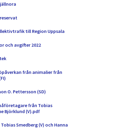
jällnora
rreservat
lektivtrafik till Region Uppsala
r och avgifter 2022
tek
öpåverkan från animalier från
FI)
on O. Pettersson (SD)
måföretagare från Tobias
ne Björklund (V).pdf
ån Tobias Smedberg (V) och Hanna