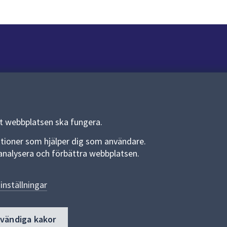
Om webbplatsen
Om webbplatsen
Allmänna handlingar och diarium
tt webbplatsen ska fungera.
Behandling av personuppgifter
funktioner som hjälper dig som användare.
an analysera och förbättra webbplatsen.
Kakor
Språk (other languages)
inställningar
Tillgänglighetsredogörelse
dvändiga kakor