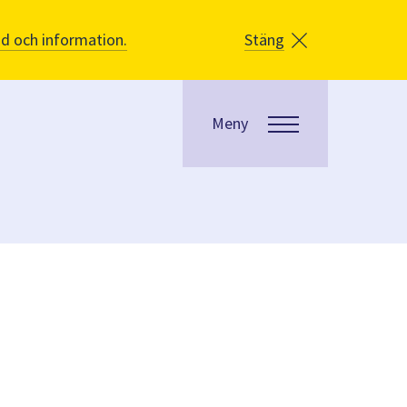
åd och information.
Stäng
Meny