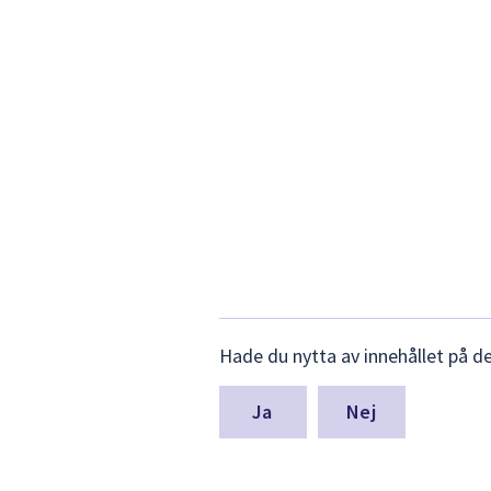
Lämna
Hade du nytta av innehållet på d
synpunkter
för
denna
Nej
sida