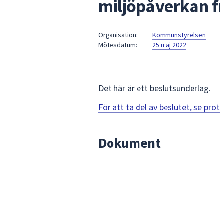
miljöpåverkan f
under
fältet.
Använd
Organisation:
Kommunstyrelsen
piltangenterna
Mötesdatum:
25 maj 2022
för
att
navigera
mellan
Det här är ett beslutsunderlag.
sökförslagen
För att ta del av beslutet, se pr
och
enter
för
Dokument
att
välja
något
av
dem.