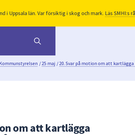
nd i Uppsala län. Var försiktig i skog och mark.
Läs SMHI:s r
Kommunstyrelsen
/
25 maj
/
20. Svar på motion om att kartlägga
ion om att kartlägga