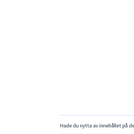
Lämna
Hade du nytta av innehållet på d
synpunkter
för