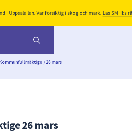
nd i Uppsala län. Var försiktig i skog och mark.
Läs SMHI:s r
Kommunfullmäktige
/
26 mars
tige 26 mars