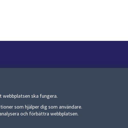
Om webbplatsen
Om webbplatsen
Allmänna handlingar och diarium
tt webbplatsen ska fungera.
Behandling av personuppgifter
funktioner som hjälper dig som användare.
an analysera och förbättra webbplatsen.
Kakor