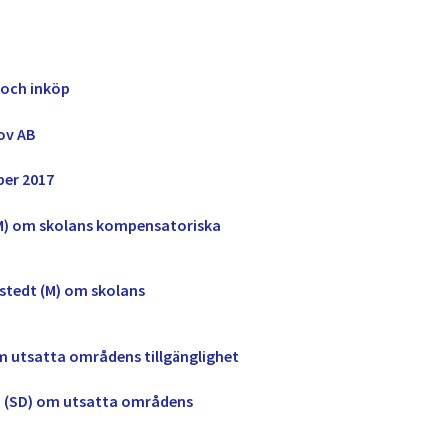
g och inköp
ov AB
ber 2017
t (M) om skolans kompensatoriska
lstedt (M) om skolans
om utsatta områdens tillgänglighet
lm (SD) om utsatta områdens