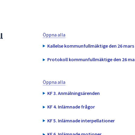
l
Öppna alla
Kallelse kommunfullmäktige den 26 mars
Protokoll kommunfullmäktige den 26 ma
Öppna alla
KF 3. Anmälningsärenden
KF 4. Inlämnade frågor
KF 5. Inlämnade interpellationer
KF 6. Inlämnade motioner