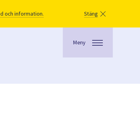
åd och information.
Stäng
Meny