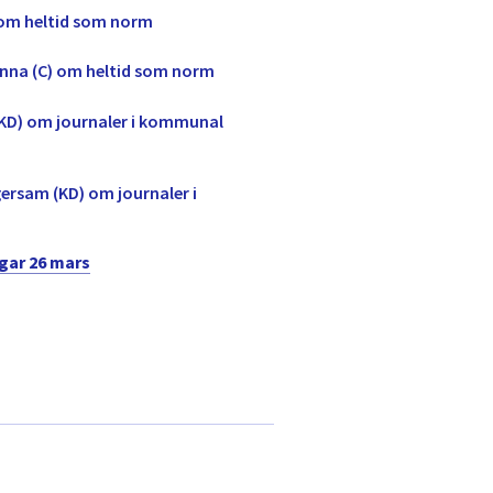
) om heltid som norm
Hanna (C) om heltid som norm
(KD) om journaler i kommunal
gersam (KD) om journaler i
gar 26 mars