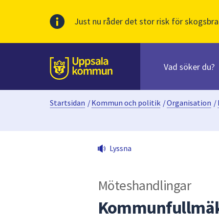
Just nu råder det stor risk för skogsbra
Sök
efter
huvudinnehåll
innehåll
Till sidans
på
webbplatsen.
Startsidan
/
Kommun och politik
/
Organisation
/
När
du
börjar
skriva
Lyssna
i
sökfältet
kommer
Möteshandlingar
sökförslag
att
Kommunfullmäk
presenteras