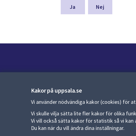
denna
Nej
sida
Kontakt
Kontaktcenter:
018-727 00 00
Kakor på uppsala.se
E-post:
uppsala.kommun@uppsala.se
Vi använder nödvändiga kakor (cookies) för a
Fler kontaktvägar
Vi skulle vilja sätta lite fler kakor för olika 
Vi vill också sätta kakor för statistik så vi k
Du kan när du vill ändra dina inställningar.
Pressrum