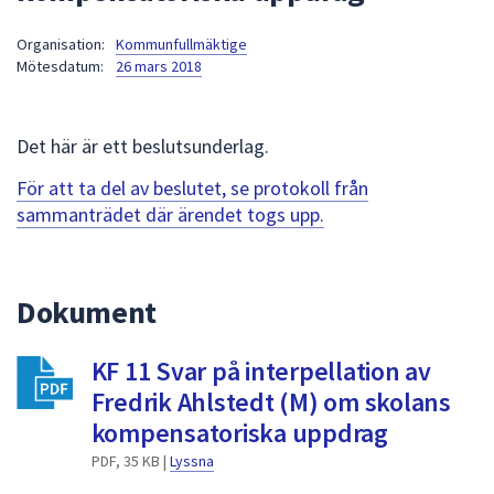
att
Organisation:
Kommunfullmäktige
presenteras
Mötesdatum:
26 mars 2018
under
fältet.
Använd
Det här är ett beslutsunderlag.
piltangenterna
för
För att ta del av beslutet, se protokoll från
att
sammanträdet där ärendet togs upp.
navigera
mellan
sökförslagen
Dokument
och
enter
KF 11 Svar på interpellation av
för
att
Fredrik Ahlstedt (M) om skolans
välja
kompensatoriska uppdrag
något
PDF, 35 KB |
Lyssna
av