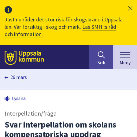
Just nu råder det stor risk för skogsbrand i Uppsala
län. Var försiktig i skog och mark.
Läs SMHI:s råd
och information.
Sök
huvudinnehåll
efter
Till sidans
Sök
Meny
innehåll
på
26 mars
webbplatsen.
När
du
Lyssna
börjar
skriva
Interpellation/fråga
i
sökfältet
Svar interpellation om skolans
kommer
kompensatoriska uppdrag
sökförslag