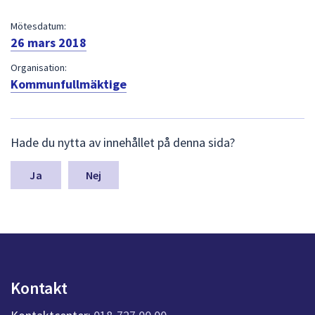
dem.
Mötesdatum:
26 mars 2018
Organisation:
Kommunfullmäktige
L
Hade du nytta av innehållet på denna sida?
ä
m
n
Nej
a
s
y
n
p
u
n
Kontakt
k
t