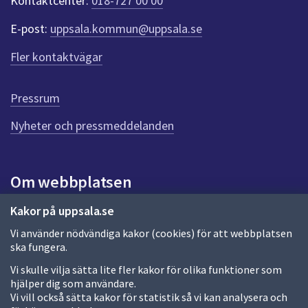
Kontaktcenter:
018-727 00 00
e
r
E-post:
uppsala.kommun@uppsala.se
f
ö
Fler kontaktvägar
r
d
e
Pressrum
n
n
Nyheter och pressmeddelanden
a
s
i
Om webbplatsen
d
a
Om webbplatsen
Kakor på uppsala.se
Vi använder nödvändiga kakor (cookies) för att webbplatsen
Allmänna handlingar och diarium
ska fungera.
Behandling av personuppgifter
Vi skulle vilja sätta lite fler kakor för olika funktioner som
hjälper dig som användare.
Kakor
Vi vill också sätta kakor för statistik så vi kan analysera och