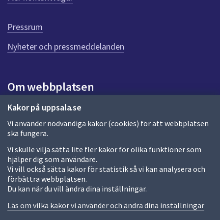
r
d
e
Pressrum
n
n
Nyheter och pressmeddelanden
a
s
i
Om webbplatsen
d
a
Om webbplatsen
Kakor på uppsala.se
Vi använder nödvändiga kakor (cookies) för att webbplatsen
Allmänna handlingar och diarium
ska fungera.
Behandling av personuppgifter
Vi skulle vilja sätta lite fler kakor för olika funktioner som
hjälper dig som användare.
Kakor
Vi vill också sätta kakor för statistik så vi kan analysera och
förbättra webbplatsen.
Språk (other languages)
Du kan när du vill ändra dina inställningar.
Tillgänglighetsredogörelse
Läs om vilka kakor vi använder och ändra dina inställningar