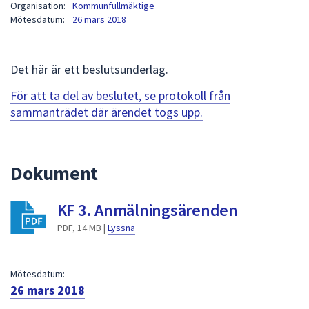
Organisation:
Kommunfullmäktige
att
Mötesdatum:
26 mars 2018
presenteras
under
fältet.
Det här är ett beslutsunderlag.
Använd
För att ta del av beslutet, se protokoll från
piltangenterna
sammanträdet där ärendet togs upp.
för
att
navigera
mellan
Dokument
sökförslagen
och
KF 3. Anmälningsärenden
enter
PDF, 14 MB |
Lyssna
för
att
välja
Mötesdatum:
något
26 mars 2018
av