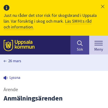
Just nu råder det stor risk för skogsbrand i Uppsala
län. Var försiktig i skog och mark.
Läs SMHI:s råd
och information.
Sök
huvudinnehåll
efter
Till sidans
Sök
Meny
innehåll
på
26 mars
webbplatsen.
När
du
Lyssna
börjar
skriva
Ärende
i
sökfältet
Anmälningsärenden
kommer
sökförslag