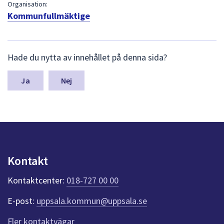
dem.
Organisation:
Kommunfullmäktige
L
Hade du nytta av innehållet på denna sida?
ä
m
n
Nej
a
s
y
n
p
u
n
Kontakt
k
t
Kontaktcenter:
018-727 00 00
e
r
E-post:
uppsala.kommun@uppsala.se
f
ö
Fler kontaktvägar