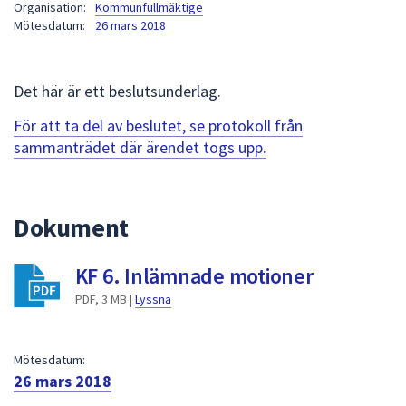
Organisation:
Kommunfullmäktige
att
Mötesdatum:
26 mars 2018
presenteras
under
fältet.
Det här är ett beslutsunderlag.
Använd
För att ta del av beslutet, se protokoll från
piltangenterna
sammanträdet där ärendet togs upp.
för
att
navigera
mellan
Dokument
sökförslagen
och
KF 6. Inlämnade motioner
enter
PDF, 3 MB |
Lyssna
för
att
välja
Mötesdatum:
något
26 mars 2018
av