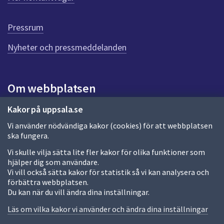
r
d
e
Pressrum
n
n
Nyheter och pressmeddelanden
a
s
i
Om webbplatsen
d
a
Om webbplatsen
Kakor på uppsala.se
Vi använder nödvändiga kakor (cookies) för att webbplatsen
Allmänna handlingar och diarium
ska fungera.
Behandling av personuppgifter
Vi skulle vilja sätta lite fler kakor för olika funktioner som
hjälper dig som användare.
Kakor
Vi vill också sätta kakor för statistik så vi kan analysera och
förbättra webbplatsen.
Språk (other languages)
Du kan när du vill ändra dina inställningar.
Tillgänglighetsredogörelse
Läs om vilka kakor vi använder och ändra dina inställningar