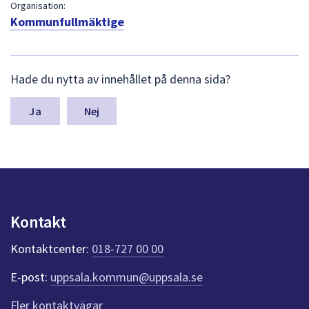
dem.
Organisation:
Kommunfullmäktige
L
Hade du nytta av innehållet på denna sida?
ä
m
n
Nej
a
s
y
n
p
u
n
Kontakt
k
t
Kontaktcenter:
018-727 00 00
e
r
E-post:
uppsala.kommun@uppsala.se
f
ö
Fler kontaktvägar