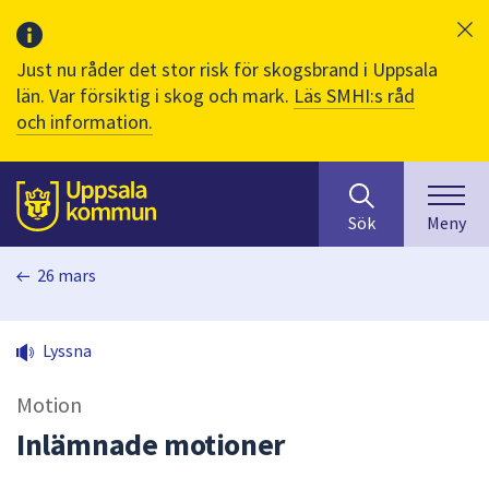
Just nu råder det stor risk för skogsbrand i Uppsala
län. Var försiktig i skog och mark.
Läs SMHI:s råd
och information.
Sök
huvudinnehåll
efter
Till sidans
Sök
Meny
innehåll
på
26 mars
webbplatsen.
När
du
Lyssna
börjar
skriva
Motion
i
sökfältet
Inlämnade motioner
kommer
sökförslag