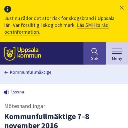
Just nu råder det stor risk för skogsbrand i Uppsala
län. Var försiktig i skog och mark.
Läs SMHI:s råd
och information.
Sök
huvudinnehåll
efter
Till sidans
Sök
Meny
innehåll
på
Kommunfullmäktige
webbplatsen.
När
du
Lyssna
börjar
skriva
Möteshandlingar
i
sökfältet
Kommunfullmäktige 7–8
kommer
november 2016
sökförslag