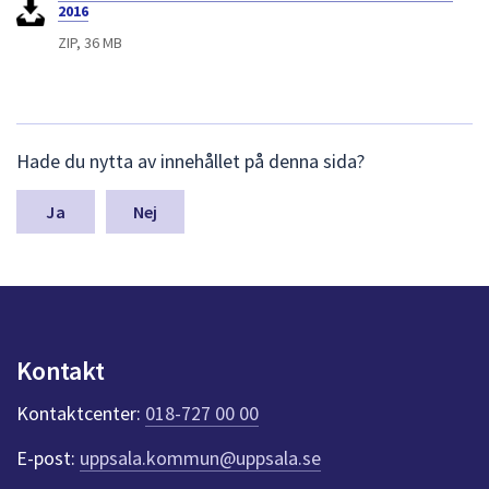
2016
ZIP, 36 MB
L
Hade du nytta av innehållet på denna sida?
ä
m
n
Nej
a
s
y
n
p
u
Kontakt
n
k
Kontaktcenter:
018-727 00 00
t
e
E-post:
uppsala.kommun@uppsala.se
r
f