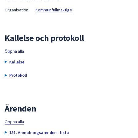
att
Organisation:
Kommunfullmäktige
presenteras
under
fältet.
Kallelse och protokoll
Använd
piltangenterna
för
Öppna alla
att
Kallelse
navigera
mellan
Protokoll
sökförslagen
och
enter
för
Ärenden
att
välja
Öppna alla
något
av
151. Anmälningsärenden - lista