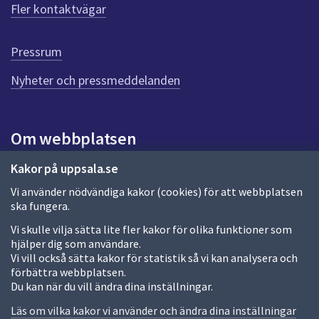
Fler kontaktvägar
ö
r
d
Pressrum
e
n
Nyheter och pressmeddelanden
n
a
s
i
Om webbplatsen
d
a
Om webbplatsen
Kakor på uppsala.se
Vi använder nödvändiga kakor (cookies) för att webbplatsen
Allmänna handlingar och diarium
ska fungera.
Behandling av personuppgifter
Vi skulle vilja sätta lite fler kakor för olika funktioner som
hjälper dig som användare.
Kakor
Vi vill också sätta kakor för statistik så vi kan analysera och
förbättra webbplatsen.
Språk (other languages)
Du kan när du vill ändra dina inställningar.
Tillgänglighetsredogörelse
Läs om vilka kakor vi använder och ändra dina inställningar