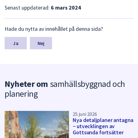
dem.
Senast uppdaterad:
6 mars 2024
L
Hade du nytta av innehållet på denna sida?
ä
m
n
Nej
a
s
y
n
p
Nyheter om
samhällsbyggnad och
u
n
planering
k
t
e
r
25 juni 2026
Nya detaljplaner antagna
f
− utvecklingen av
ö
Gottsunda fortsätter
r