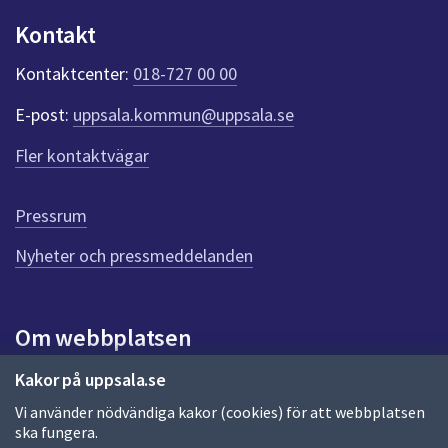
Kontakt
Kontaktcenter:
018-727 00 00
E-post:
uppsala.kommun@uppsala.se
Fler kontaktvägar
Pressrum
Nyheter och pressmeddelanden
Om webbplatsen
Om webbplatsen
Kakor på uppsala.se
Vi använder nödvändiga kakor (cookies) för att webbplatsen
Allmänna handlingar och diarium
ska fungera.