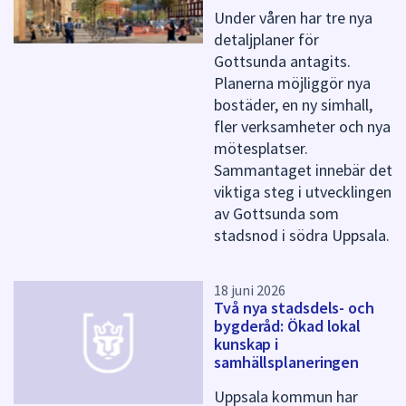
d
Under våren har tre nya
e
detaljplaner för
n
Gottsunda antagits.
n
a
Planerna möjliggör nya
s
bostäder, en ny simhall,
i
fler verksamheter och nya
d
mötesplatser.
a
Sammantaget innebär det
viktiga steg i utvecklingen
av Gottsunda som
stadsnod i södra Uppsala.
18 juni 2026
Två nya stadsdels- och
bygderåd: Ökad lokal
kunskap i
samhällsplaneringen
Uppsala kommun har