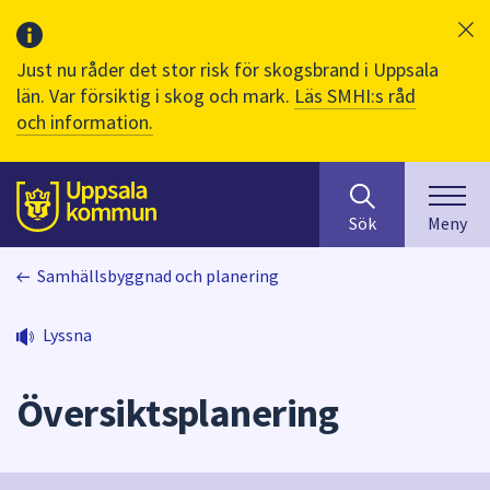
Just nu råder det stor risk för skogsbrand i Uppsala
län. Var försiktig i skog och mark.
Läs SMHI:s råd
och information.
Sök
huvudinnehåll
efter
Till sidans
Sök
Meny
innehåll
på
Samhällsbyggnad och planering
webbplatsen.
När
du
Lyssna
börjar
skriva
Översiktsplanering
i
sökfältet
kommer
sökförslag