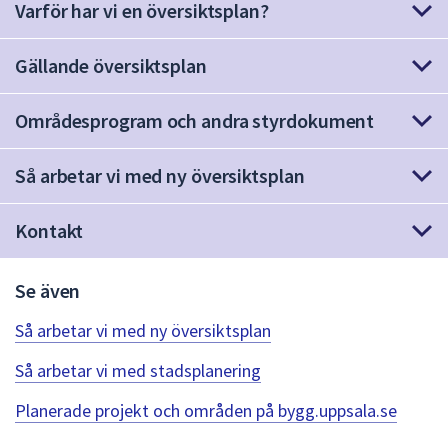
Varför har vi en översiktsplan?
att
presenteras
Gällande översiktsplan
under
fältet.
Använd
Områdesprogram och andra styrdokument
piltangenterna
för
Så arbetar vi med ny översiktsplan
att
navigera
Kontakt
mellan
sökförslagen
och
Se även
enter
Så arbetar vi med ny översiktsplan
för
att
Så arbetar vi med stadsplanering
välja
något
Planerade projekt och områden på bygg.uppsala.se
av