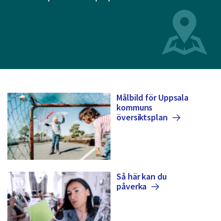
dem.
Målbild för Uppsala
kommuns
översiktsplan
Så här kan du
påverka