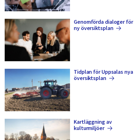
Genomförda dialoger för
ny
översiktsplan
Tidplan för Uppsalas nya
översiktsplan
Kartläggning av
kulturmiljöer