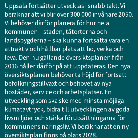
Uppsala fortsätter utvecklas i snabb takt. Vi
att
beräknar att vi blir över 300 000 invånare 2050.
presenteras
under
Vi behöver därför planera för hur hela
fältet.
kommunen – staden, tätorterna och
Använd
landsbygderna – ska kunna fortsätta vara en
piltangenterna
attraktiv och hållbar plats att bo, verka och
för
leva. Den nu gällande översiktsplanen från
att
2016 håller därför på att uppdateras. Den nya
navigera
mellan
översiktsplanen behöver ta höjd för fortsatt
sökförslagen
befolkningstillväxt och behovet av nya
och
bostäder, service och arbetsplatser. En
enter
utveckling som ska ske med minsta möjliga
för
klimatavtryck, bidra till utvecklingen av goda
att
livsmiljöer och stärka förutsättningarna för
välja
något
kommunens näringsliv. Vi beräknar att en ny
av
översiktsplan finns på plats 2028.