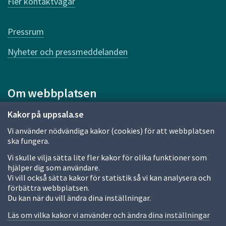
Fler kontaktvägar
Pressrum
Nyheter och pressmeddelanden
Om webbplatsen
Om webbplatsen
Kakor på uppsala.se
Vi använder nödvändiga kakor (cookies) för att webbplatsen
Allmänna handlingar och diarium
ska fungera.
Behandling av personuppgifter
Vi skulle vilja sätta lite fler kakor för olika funktioner som
hjälper dig som användare.
Kakor
Vi vill också sätta kakor för statistik så vi kan analysera och
förbättra webbplatsen.
Språk (other languages)
Du kan när du vill ändra dina inställningar.
Tillgänglighetsredogörelse
Läs om vilka kakor vi använder och ändra dina inställningar