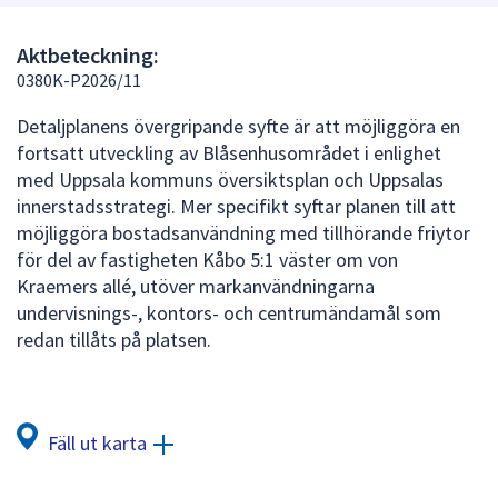
att
presenteras
Aktbeteckning:
under
0380K-P2026/11
fältet.
Detaljplanens övergripande syfte är att möjliggöra en
Använd
fortsatt utveckling av Blåsenhusområdet i enlighet
piltangenterna
med Uppsala kommuns översiktsplan och Uppsalas
för
innerstadsstrategi. Mer specifikt syftar planen till att
att
möjliggöra bostadsanvändning med tillhörande friytor
navigera
för del av fastigheten Kåbo 5:1 väster om von
mellan
Kraemers allé, utöver markanvändningarna
sökförslagen
undervisnings-, kontors- och centrumändamål som
och
redan tillåts på platsen.
enter
för
att
välja
Fäll ut karta
något
av