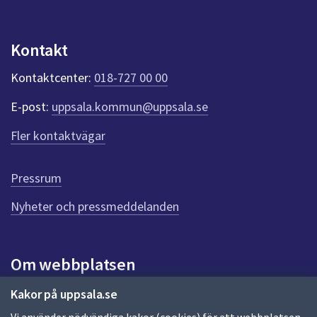
p
u
n
Kontakt
k
t
Kontaktcenter:
018-727 00 00
e
r
E-post:
uppsala.kommun@uppsala.se
f
ö
Fler kontaktvägar
r
d
e
Pressrum
n
n
Nyheter och pressmeddelanden
a
s
i
Om webbplatsen
d
a
Om webbplatsen
Kakor på uppsala.se