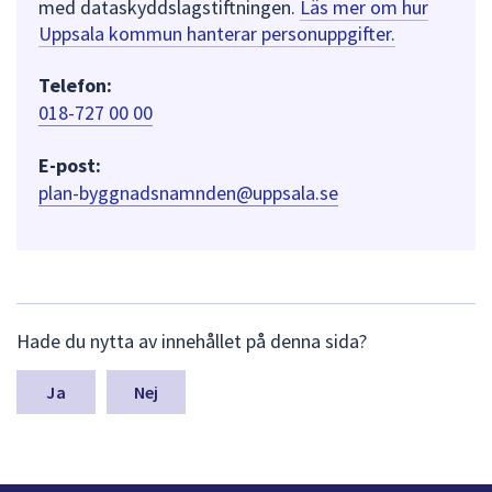
med dataskyddslagstiftningen.
Läs mer om hur
Uppsala kommun hanterar personuppgifter.
Telefon:
018-727 00 00
E-post:
plan-byggnadsnamnden@uppsala.se
L
Hade du nytta av innehållet på denna sida?
ä
m
n
Nej
a
s
y
n