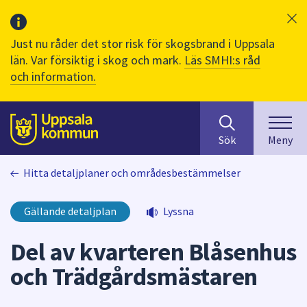
Just nu råder det stor risk för skogsbrand i Uppsala
län. Var försiktig i skog och mark.
Läs SMHI:s råd
och information.
Sök
huvudinnehåll
efter
Till sidans
Sök
Meny
innehåll
på
Hitta detaljplaner och områdesbestämmelser
webbplatsen.
När
du
Gällande detaljplan
Lyssna
börjar
skriva
Del av kvarteren Blåsenhus
i
och Trädgårdsmästaren
sökfältet
kommer
sökförslag