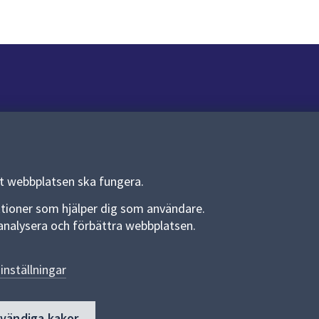
Om webbplatsen
Om webbplatsen
Allmänna handlingar och diarium
tt webbplatsen ska fungera.
Behandling av personuppgifter
funktioner som hjälper dig som användare.
an analysera och förbättra webbplatsen.
Kakor
Språk (other languages)
inställningar
Tillgänglighetsredogörelse
dvändiga kakor