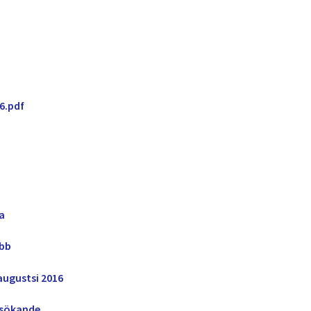
6.pdf
a
ubb
augustsi 2016
lsökande