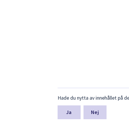
Lämna
Hade du nytta av innehållet på d
synpunkter
för
denna
Nej
sida