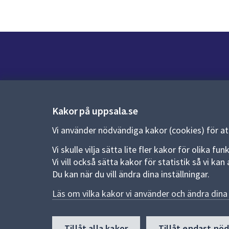
Kontakt
Kontaktcenter:
018-727 00 00
Kakor på uppsala.se
E-post:
uppsala.kommun@uppsala.se
Vi använder nödvändiga kakor (cookies) för a
Vi skulle vilja sätta lite fler kakor för olika 
Fler kontaktvägar
Vi vill också sätta kakor för statistik så vi k
Du kan när du vill ändra dina inställningar.
Pressrum
Läs om vilka kakor vi använder och ändra dina 
Nyheter och pressmeddelanden
Till
Tillåt alla kakor
Tillåt endast nö