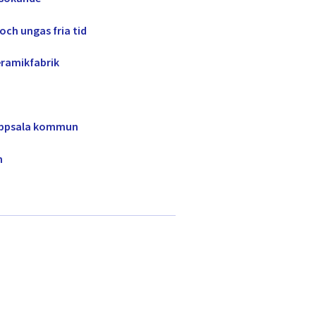
s och ungas fria tid
eramikfabrik
 Uppsala kommun
n