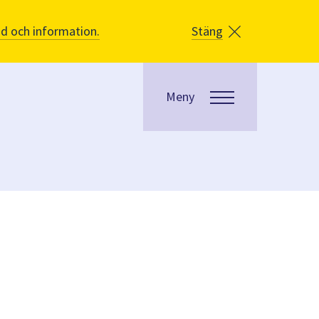
åd och information.
Stäng
Meny