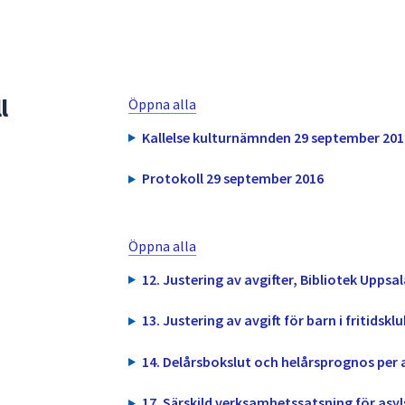
l
Öppna alla
Kallelse kulturnämnden 29 september 201
Protokoll 29 september 2016
Öppna alla
12. Justering av avgifter, Bibliotek Uppsal
13. Justering av avgift för barn i fritidskl
14. Delårsbokslut och helårsprognos per 
17. Särskild verksamhetssatsning för asy