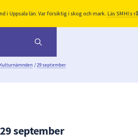
nd i Uppsala län. Var försiktig i skog och mark.
Läs SMHI:s r
Kulturnämnden
/
29 september
29 september