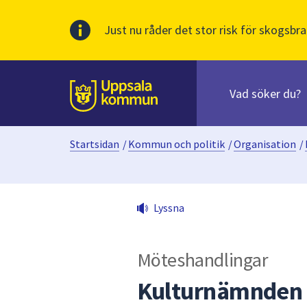
Just nu råder det stor risk för skogsbra
Sök
efter
huvudinnehåll
innehåll
Till sidans
på
webbplatsen.
Startsidan
/
Kommun och politik
/
Organisation
/
När
du
börjar
skriva
Lyssna
i
sökfältet
kommer
Möteshandlingar
sökförslag
att
Kulturnämnden 
presenteras