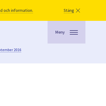
åd och information.
Stäng
Meny
ptember 2016