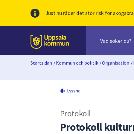
Just nu råder det stor risk för skogsbra
Sök
efter
huvudinnehåll
innehåll
Till sidans
på
webbplatsen.
Startsidan
/
Kommun och politik
/
Organisation
/
När
du
börjar
skriva
Lyssna
i
sökfältet
kommer
Protokoll
sökförslag
att
Protokoll kult
presenteras