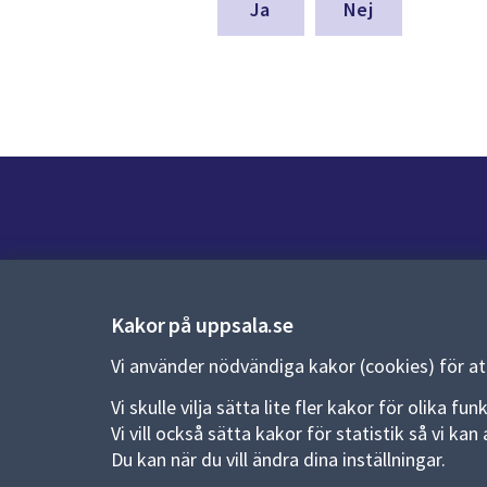
denna
Nej
sida
Kontakt
Kontaktcenter:
018-727 00 00
Kakor på uppsala.se
E-post:
uppsala.kommun@uppsala.se
Vi använder nödvändiga kakor (cookies) för a
Fler kontaktvägar
Vi skulle vilja sätta lite fler kakor för olika 
Vi vill också sätta kakor för statistik så vi k
Du kan när du vill ändra dina inställningar.
Pressrum