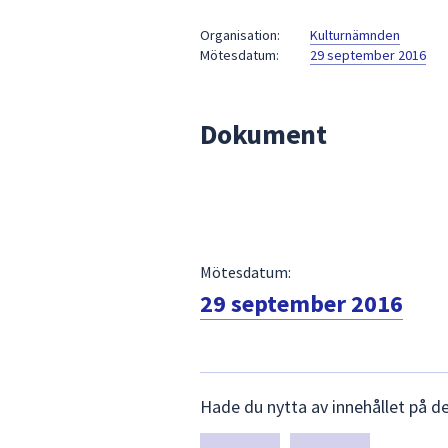
under
fältet.
Organisation:
Kulturnämnden
Mötesdatum:
29 september 2016
Använd
piltangenterna
för
Dokument
att
navigera
mellan
sökförslagen
och
enter
Mötesdatum:
för
att
29 september 2016
välja
något
av
Lämna
dem.
Hade du nytta av innehållet på d
synpunkter
för