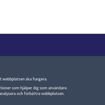
Om webbplatsen
Om webbplatsen
Allmänna handlingar och diarium
tt webbplatsen ska fungera.
Behandling av personuppgifter
funktioner som hjälper dig som användare.
an analysera och förbättra webbplatsen.
Kakor