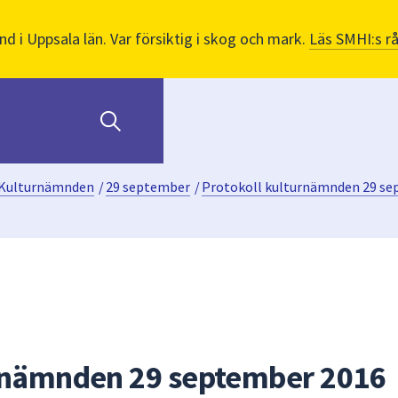
nd i Uppsala län. Var försiktig i skog och mark.
Läs SMHI:s r
Kulturnämnden
/
29 september
/
Protokoll kulturnämnden 29 se
urnämnden 29 september 2016