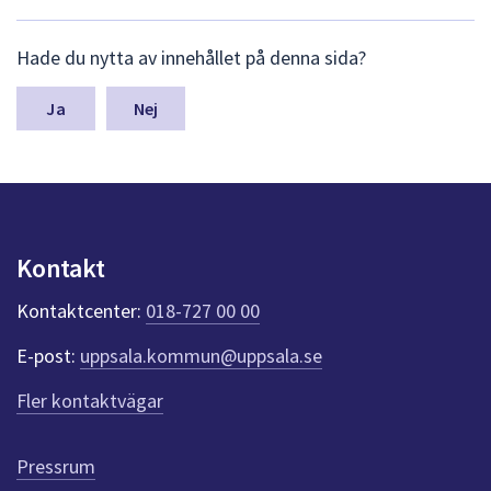
L
Hade du nytta av innehållet på denna sida?
ä
m
n
Nej
a
s
y
n
p
u
Kontakt
n
k
Kontaktcenter:
018-727 00 00
t
e
E-post:
uppsala.kommun@uppsala.se
r
f
Fler kontaktvägar
ö
r
d
Pressrum
e