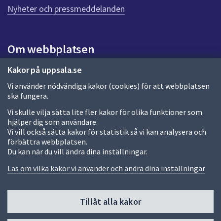
n
Nyheter och pressmeddelanden
n
a
s
i
Om webbplatsen
d
a
Om webbplatsen
Kakor på uppsala.se
Vi använder nödvändiga kakor (cookies) för att webbplatsen
Allmänna handlingar och diarium
ska fungera.
Behandling av personuppgifter
Vi skulle vilja sätta lite fler kakor för olika funktioner som
hjälper dig som användare.
Kakor
Vi vill också sätta kakor för statistik så vi kan analysera och
förbättra webbplatsen.
Språk (other languages)
Du kan när du vill ändra dina inställningar.
Tillgänglighetsredogörelse
Läs om vilka kakor vi använder och ändra dina inställningar
Tillåt alla kakor
Fler sätt att följa oss