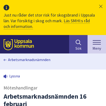
Just nu råder det stor risk för skogsbrand i Uppsala
län. Var försiktig i skog och mark.
Läs SMHI:s råd
och information.
Sök
huvudinnehåll
efter
Till sidans
Sök
Meny
innehåll
på
Arbetsmarknadsnämnden
webbplatsen.
När
du
Lyssna
börjar
skriva
Möteshandlingar
i
sökfältet
Arbetsmarknadsnämnden 16
kommer
februari
sökförslag