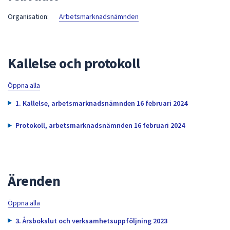
att
Organisation:
Arbetsmarknadsnämnden
presenteras
under
fältet.
Kallelse och protokoll
Använd
piltangenterna
för
Öppna alla
att
1. Kallelse, arbetsmarknadsnämnden 16 februari 2024
navigera
mellan
Protokoll, arbetsmarknadsnämnden 16 februari 2024
sökförslagen
och
enter
för
Ärenden
att
välja
Öppna alla
något
av
3. Årsbokslut och verksamhetsuppföljning 2023