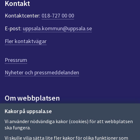
Kontakt
n
k
Kontaktcenter:
018-727 00 00
t
e
E-post:
uppsala.kommun@uppsala.se
r
f
Fler kontaktvägar
ö
r
d
Pressrum
e
n
Nyheter och pressmeddelanden
n
a
s
i
Om webbplatsen
d
a
Om webbplatsen
Kakor på uppsala.se
Vi använder nödvändiga kakor (cookies) för att webbplatsen
Allmänna handlingar och diarium
ska fungera.
Behandling av personuppgifter
Vi skulle vilja sätta lite fler kakor för olika funktioner som