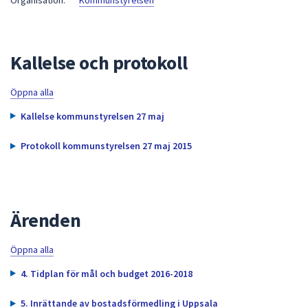
Organisation:
Kommunstyrelsen
att
presenteras
under
Kallelse och protokoll
fältet.
Använd
Öppna alla
piltangenterna
för
Kallelse kommunstyrelsen 27 maj
att
navigera
Protokoll kommunstyrelsen 27 maj 2015
mellan
sökförslagen
och
enter
Ärenden
för
att
Öppna alla
välja
4. Tidplan för mål och budget 2016-2018
något
av
5. Inrättande av bostadsförmedling i Uppsala