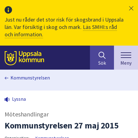
Just nu råder det stor risk för skogsbrand i Uppsala
län. Var försiktig i skog och mark.
Läs SMHI:s råd
och information.
Sök
huvudinnehåll
efter
Till sidans
Sök
Meny
innehåll
på
Kommunstyrelsen
webbplatsen.
När
du
Lyssna
börjar
skriva
Möteshandlingar
i
sökfältet
Kommunstyrelsen 27 maj 2015
kommer
sökförslag