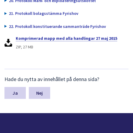
20. Protokoll Mark- och exploateringsutskottet
21. Protokoll bolagsstämma Fyrishov
22. Protokoll konstituerande sammanträde Fyrishov
Komprimerad mapp med alla handlingar 27 maj 2015
ZIP, 27 MB
L
Hade du nytta av innehållet på denna sida?
ä
m
n
Nej
a
s
y
n
p
u