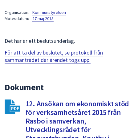
att
Organisation:
Kommunstyrelsen
presenteras
Mötesdatum:
27 maj 2015
under
fältet.
Använd
Det här är ett beslutsunderlag.
piltangenterna
för
För att ta del av beslutet, se protokoll från
att
sammanträdet där ärendet togs upp.
navigera
mellan
sökförslagen
Dokument
och
enter
12. Ansökan om ekonomiskt stöd
för
att
för verksamhetsåret 2015 från
välja
Rasbo i samverkan,
något
Utvecklingsrådet för
av