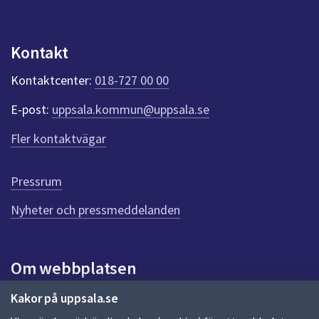
p
u
n
Kontakt
k
t
Kontaktcenter:
018-727 00 00
e
r
E-post:
uppsala.kommun@uppsala.se
f
ö
Fler kontaktvägar
r
d
e
Pressrum
n
n
Nyheter och pressmeddelanden
a
s
i
Om webbplatsen
d
a
Om webbplatsen
Kakor på uppsala.se