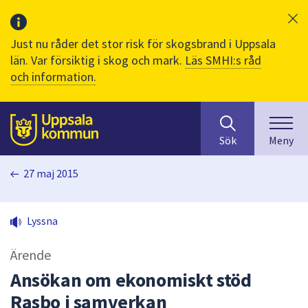
Just nu råder det stor risk för skogsbrand i Uppsala
län. Var försiktig i skog och mark.
Läs SMHI:s råd
och information.
Sök
huvudinnehåll
efter
Till sidans
Sök
Meny
innehåll
på
27 maj 2015
webbplatsen.
När
du
Lyssna
börjar
skriva
Ärende
i
sökfältet
Ansökan om ekonomiskt stöd
kommer
Rasbo i samverkan
sökförslag