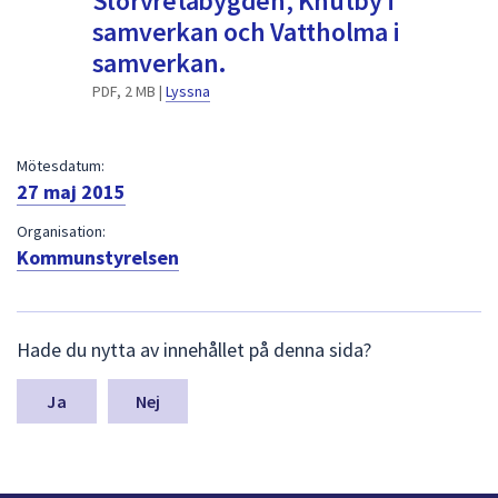
Storvretabygden, Knutby i
dem.
samverkan och Vattholma i
samverkan.
PDF, 2 MB |
Lyssna
Mötesdatum:
27 maj 2015
Organisation:
Kommunstyrelsen
L
Hade du nytta av innehållet på denna sida?
ä
m
n
Nej
a
s
y
n