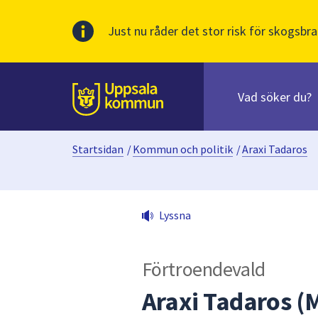
Just nu råder det stor risk för skogsbra
Sök
efter
huvudinnehåll
innehåll
Till sidans
på
webbplatsen.
Startsidan
/
Kommun och politik
/
Araxi Tadaros
När
du
börjar
skriva
Lyssna
i
sökfältet
kommer
Förtroendevald
sökförslag
att
Araxi Tadaros (
presenteras