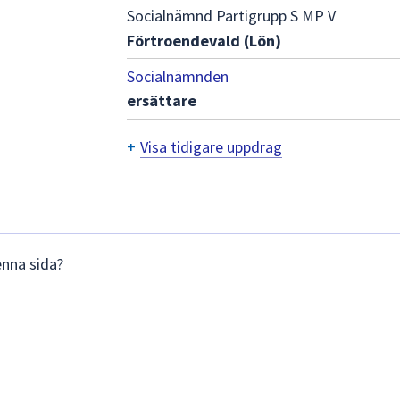
Socialnämnd Partigrupp S MP V
Förtroendevald (Lön)
Socialnämnden
ersättare
+
Visa tidigare uppdrag
Tidigare
uppdrag
enna sida?