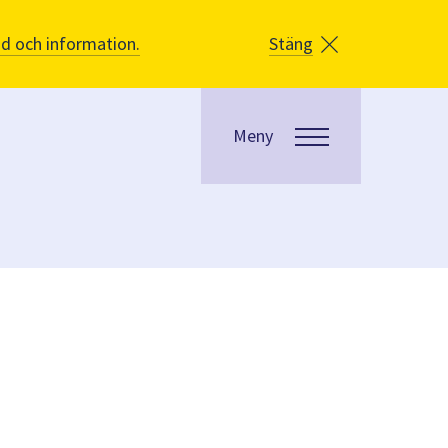
åd och information.
Stäng
Meny