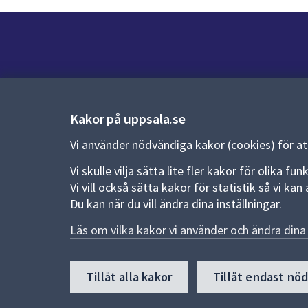
Kontakt
Kontaktcenter:
018-727 00 00
Kakor på uppsala.se
E-post:
uppsala.kommun@uppsala.se
Vi använder nödvändiga kakor (cookies) för a
Fler kontaktvägar
Vi skulle vilja sätta lite fler kakor för olika 
Vi vill också sätta kakor för statistik så vi k
Du kan när du vill ändra dina inställningar.
Pressrum
Läs om vilka kakor vi använder och ändra dina 
Nyheter och pressmeddelanden
Till
Tillåt alla kakor
Tillåt endast nö
toppen
av