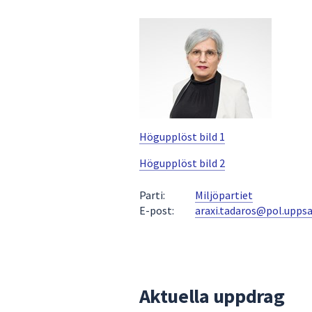
under
fältet.
Använd
piltangenterna
för
att
navigera
mellan
Högupplöst bild 1
sökförslagen
och
Högupplöst bild 2
enter
för
Parti:
Miljöpartiet
att
E-post:
araxi.tadaros@pol.uppsa
välja
något
av
dem.
Aktuella uppdrag