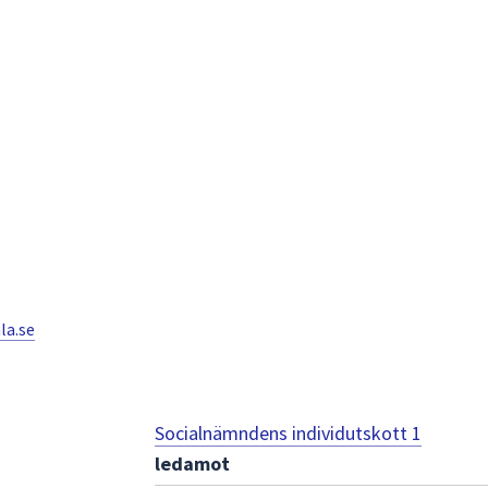
la.se
Socialnämndens individutskott 1
ledamot