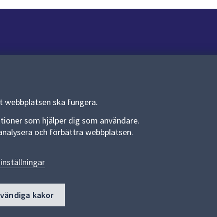
Om webbplatsen
Om webbplatsen
Allmänna handlingar och diarium
tt webbplatsen ska fungera.
Behandling av personuppgifter
funktioner som hjälper dig som användare.
an analysera och förbättra webbplatsen.
Kakor
Språk (other languages)
inställningar
Tillgänglighetsredogörelse
dvändiga kakor