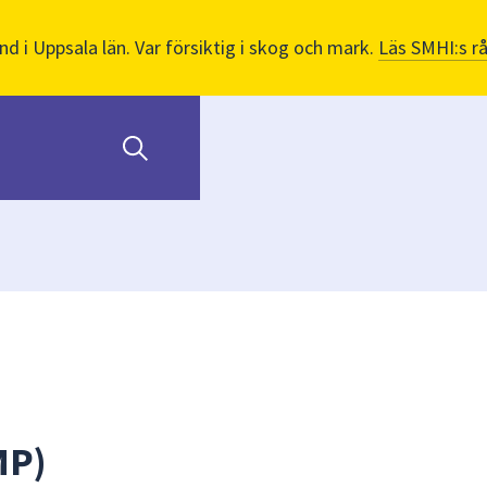
nd i Uppsala län. Var försiktig i skog och mark.
Läs SMHI:s r
MP)