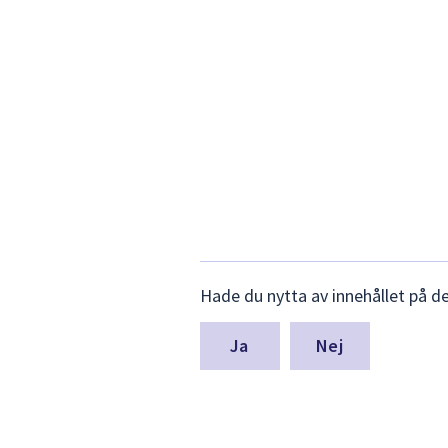
Lämna
Hade du nytta av innehållet på d
synpunkter
för
denna
Nej
sida