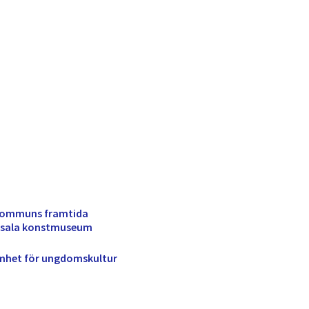
 kommuns framtida
ppsala konstmuseum
amhet för ungdomskultur