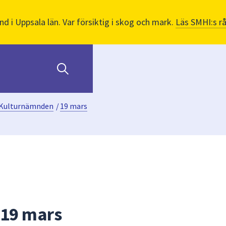
nd i Uppsala län. Var försiktig i skog och mark.
Läs SMHI:s r
Kulturnämnden
/
19 mars
19 mars