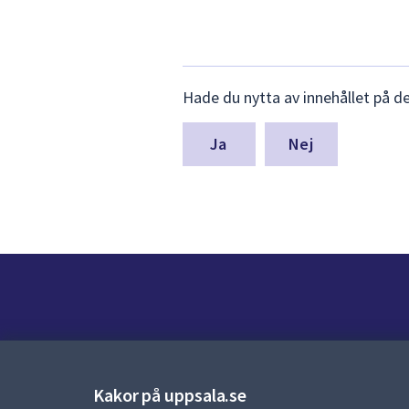
Lämna
Hade du nytta av innehållet på d
synpunkter
för
denna
Nej
sida
Kontakt
Kontaktcenter:
018-727 00 00
Kakor på uppsala.se