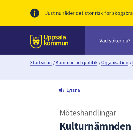
Just nu råder det stor risk för skogsbra
Sök
efter
huvudinnehåll
innehåll
Till sidans
på
webbplatsen.
Startsidan
/
Kommun och politik
/
Organisation
/
När
du
börjar
skriva
Lyssna
i
sökfältet
kommer
Möteshandlingar
sökförslag
att
Kulturnämnden 
presenteras