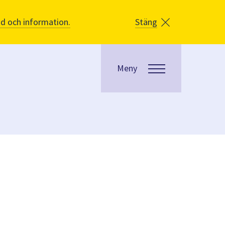
åd och information.
Stäng
Meny