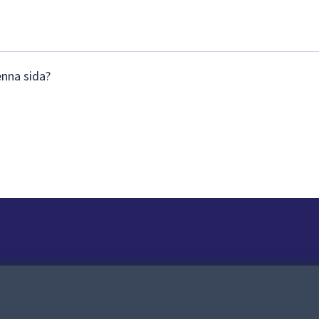
enna sida?
Om webbplatsen
Om webbplatsen