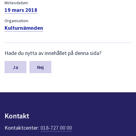
dem.
Mötesdatum:
19 mars 2018
Organisation:
Kulturnämnden
L
Hade du nytta av innehållet på denna sida?
ä
m
n
Nej
a
s
y
n
p
u
n
Kontakt
k
t
Kontaktcenter:
018-727 00 00
e