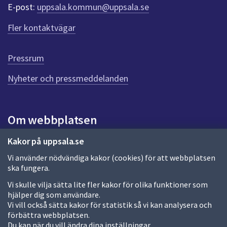
r
E-post:
uppsala.kommun@uppsala.se
f
ö
Fler kontaktvägar
r
d
e
Pressrum
n
n
Nyheter och pressmeddelanden
a
s
i
Om webbplatsen
d
a
Om webbplatsen
Kakor på uppsala.se
Vi använder nödvändiga kakor (cookies) för att webbplatsen
Allmänna handlingar och diarium
ska fungera.
Behandling av personuppgifter
Vi skulle vilja sätta lite fler kakor för olika funktioner som
hjälper dig som användare.
Kakor
Vi vill också sätta kakor för statistik så vi kan analysera och
förbättra webbplatsen.
Språk (other languages)
Du kan när du vill ändra dina inställningar.