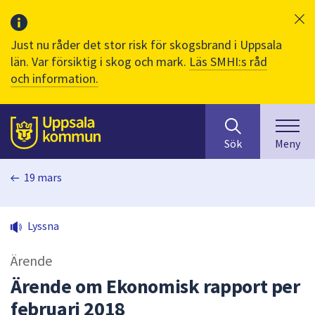
Just nu råder det stor risk för skogsbrand i Uppsala
län. Var försiktig i skog och mark.
Läs SMHI:s råd
och information.
Sök
huvudinnehåll
efter
Till sidans
Sök
Meny
innehåll
på
19 mars
webbplatsen.
När
du
Lyssna
börjar
skriva
Ärende
i
sökfältet
Ärende om Ekonomisk rapport per
kommer
februari 2018
sökförslag