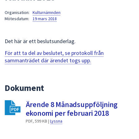
att
Organisation:
Kulturnämnden
presenteras
Mötesdatum:
19 mars 2018
under
fältet.
Använd
Det här är ett beslutsunderlag.
piltangenterna
för
För att ta del av beslutet, se protokoll från
att
sammanträdet där ärendet togs upp.
navigera
mellan
sökförslagen
Dokument
och
enter
Ärende 8 Månadsuppföljning
för
att
ekonomi per februari 2018
välja
PDF, 599 KB |
Lyssna
något
av