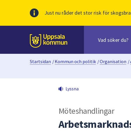
Just nu råder det stor risk för skogsbra
Sök
efter
huvudinnehåll
innehåll
Till sidans
på
webbplatsen.
Startsidan
/
Kommun och politik
/
Organisation
/
När
du
börjar
skriva
Lyssna
i
sökfältet
kommer
Möteshandlingar
sökförslag
att
Arbetsmarknad
presenteras