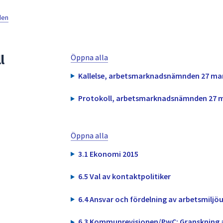
den
l
Öppna alla
Kallelse, arbetsmarknadsnämnden 27 mar
Protokoll, arbetsmarknadsnämnden 27 m
Öppna alla
3.1 Ekonomi 2015
6.5 Val av kontaktpolitiker
6.4 Ansvar och fördelning av arbetsmiljöu
6.3 Kommunrevisionen/PwC: Granskning 