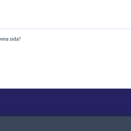
enna sida?
Om webbplatsen