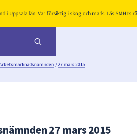
nd i Uppsala län. Var försiktig i skog och mark.
Läs SMHI:s r
Arbetsmarknadsnämnden
/
27 mars 2015
snämnden 27 mars 2015