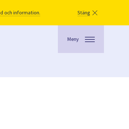
åd och information.
Stäng
Meny