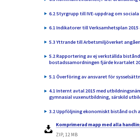
6.2 Styrgrupp till IVE-uppdrag om sociala
6.1 Indikatorer till Verksamhetsplan 2015 
5.3 Yttrande till Arbetsmiljöverket angåe
5.2 Rapportering av ej verkställda bistånd
bostadssamordningen fjärde kvartalet 2
5.1 Överföring av ansvaret för sysselsät
4.1 Internt avtal 2015 med utbildnings
gymnasial vuxenutbildning, särskild utbi
3.2 Uppföljning ekonomiskt bistånd och
Komprimerad mapp med alla handling
ZIP, 12 MB