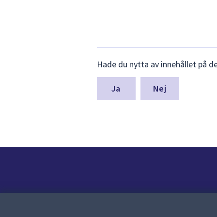
Lämna
Hade du nytta av innehållet på d
synpunkter
för
denna
Nej
sida
Kontakt