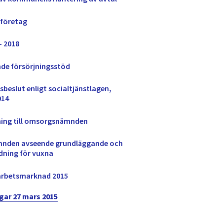
 företag
- 2018
nde försörjningsstöd
sbeslut enligt socialtjänstlagen,
014
tning till omsorgsnämnden
nämnden avseende grundläggande och
ldning för vuxna
 arbetsmarknad 2015
ar 27 mars 2015