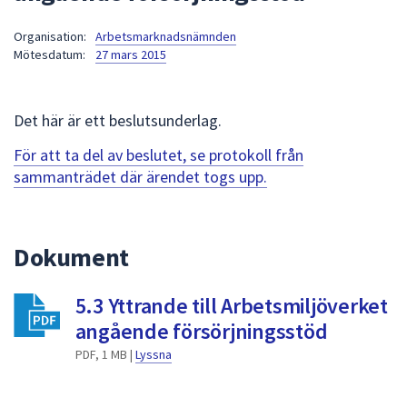
att
Organisation:
Arbetsmarknadsnämnden
presenteras
Mötesdatum:
27 mars 2015
under
fältet.
Använd
Det här är ett beslutsunderlag.
piltangenterna
för
För att ta del av beslutet, se protokoll från
att
sammanträdet där ärendet togs upp.
navigera
mellan
sökförslagen
Dokument
och
enter
5.3 Yttrande till Arbetsmiljöverket
för
att
angående försörjningsstöd
välja
PDF, 1 MB |
Lyssna
något
av