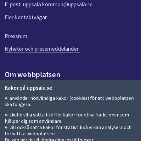
r
E-post:
uppsala.kommun@uppsala.se
f
ö
Fler kontaktvägar
r
d
e
Pressrum
n
n
Nyheter och pressmeddelanden
a
s
i
Om webbplatsen
d
a
Om webbplatsen
Kakor på uppsala.se
Vi använder nödvändiga kakor (cookies) för att webbplatsen
Allmänna handlingar och diarium
ska fungera.
Behandling av personuppgifter
Vi skulle vilja sätta lite fler kakor för olika funktioner som
hjälper dig som användare.
Kakor
Vi vill också sätta kakor för statistik så vi kan analysera och
förbättra webbplatsen.
Språk (other languages)
Du kan när du vill ändra dina inställningar.