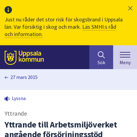
Just nu råder det stor risk för skogsbrand i Uppsala
län. Var försiktig i skog och mark.
Läs SMHI:s råd
och information.
Sök
huvudinnehåll
efter
Till sidans
Sök
Meny
innehåll
på
27 mars 2015
webbplatsen.
När
du
Lyssna
börjar
skriva
Yttrande
i
sökfältet
Yttrande till Arbetsmiljöverket
kommer
angående försörjningsstöd
sökförslag