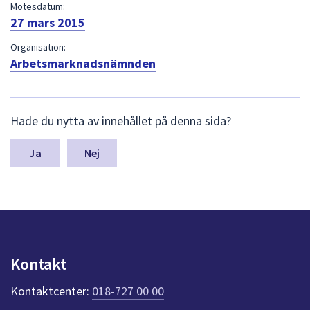
dem.
Mötesdatum:
27 mars 2015
Organisation:
Arbetsmarknadsnämnden
L
Hade du nytta av innehållet på denna sida?
ä
m
n
Nej
a
s
y
n
p
u
n
Kontakt
k
t
Kontaktcenter:
018-727 00 00
e