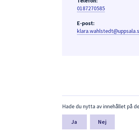
Telefon:
0187270585
E-post:
klara.wahlstedt@uppsala.
Lämna
Hade du nytta av innehållet på d
synpunkter
för
denna
Nej
sida