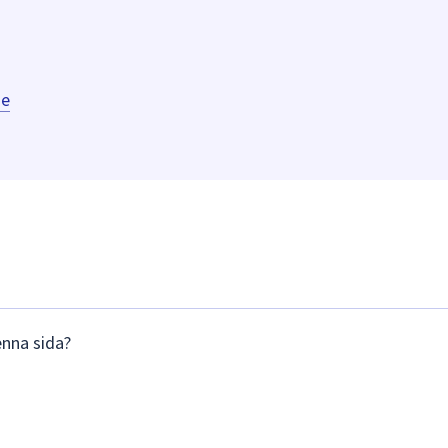
se
enna sida?