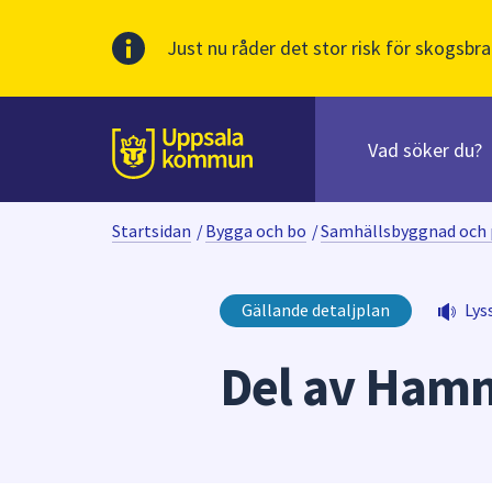
Just nu råder det stor risk för skogsbra
Sök
efter
huvudinnehåll
innehåll
Till sidans
på
webbplatsen.
Startsidan
/
Bygga och bo
/
Samhällsbyggnad och 
När
du
börjar
Gällande detaljplan
Lys
skriva
i
Del av Ham
sökfältet
kommer
sökförslag
att
presenteras