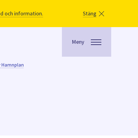
åd och information.
Stäng
Meny
v Hamnplan