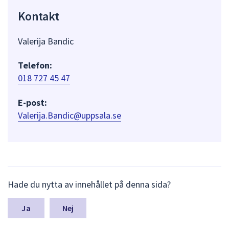
Kontakt
Valerija Bandic
Telefon:
018 727 45 47
E-post:
Valerija.Bandic@uppsala.se
L
Hade du nytta av innehållet på denna sida?
ä
m
n
Nej
a