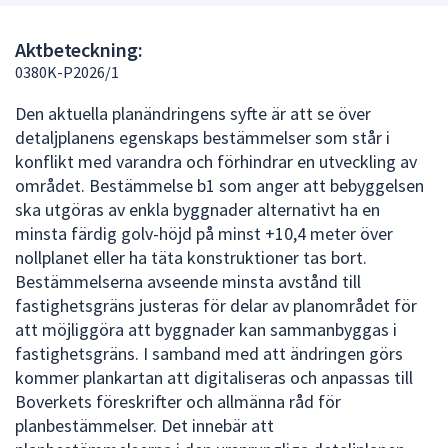
att
presenteras
Aktbeteckning:
under
0380K-P2026/1
fältet.
Den aktuella planändringens syfte är att se över
Använd
detaljplanens egenskaps bestämmelser som står i
piltangenterna
konflikt med varandra och förhindrar en utveckling av
för
området. Bestämmelse b1 som anger att bebyggelsen
att
ska utgöras av enkla byggnader alternativt ha en
navigera
minsta färdig golv-höjd på minst +10,4 meter över
mellan
nollplanet eller ha täta konstruktioner tas bort.
sökförslagen
Bestämmelserna avseende minsta avstånd till
och
fastighetsgräns justeras för delar av planområdet för
enter
att möjliggöra att byggnader kan sammanbyggas i
för
fastighetsgräns. I samband med att ändringen görs
att
kommer plankartan att digitaliseras och anpassas till
välja
Boverkets föreskrifter och allmänna råd för
något
planbestämmelser. Det innebär att
av