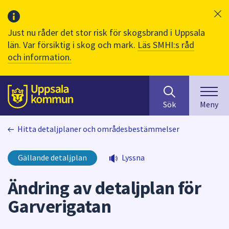
Just nu råder det stor risk för skogsbrand i Uppsala
län. Var försiktig i skog och mark.
Läs SMHI:s råd
och information.
Sök
huvudinnehåll
efter
Till sidans
Sök
Meny
innehåll
på
Hitta detaljplaner och områdesbestämmelser
webbplatsen.
När
du
Gällande detaljplan
Lyssna
börjar
skriva
Ändring av detaljplan för
i
Garverigatan
sökfältet
kommer
sökförslag