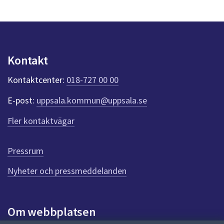
s
y
n
p
u
n
Kontakt
k
t
Kontaktcenter:
018-727 00 00
e
r
E-post:
uppsala.kommun@uppsala.se
f
ö
Fler kontaktvägar
r
d
e
Pressrum
n
n
Nyheter och pressmeddelanden
a
s
i
Om webbplatsen
d
a