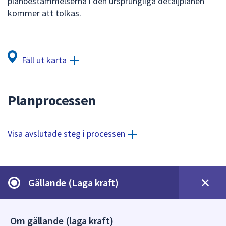
planbestämmelserna i den ursprungliga detaljplanen
dem.
kommer att tolkas.
Fäll ut karta
Planprocessen
Visa avslutade steg i processen
Gällande (Laga kraft)
Om gällande (laga kraft)