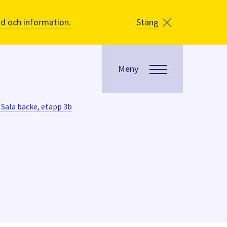
åd och information.
Stäng
Meny
 Sala backe, etapp 3b