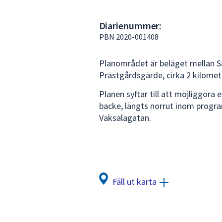
under
fältet.
Diarienummer:
Använd
PBN 2020-001408
piltangenterna
för
Planområdet är beläget mellan S
att
Prästgårdsgärde, cirka 2 kilome
navigera
mellan
Planen syftar till att möjliggöra 
sökförslagen
backe, längts norrut inom prog
och
Vaksalagatan.
enter
för
att
välja
något
Fäll ut karta
av
dem.