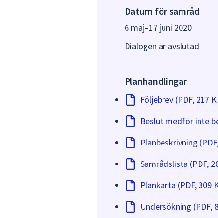
Datum för samråd
Alla synpunkter på planfö
6 maj
–
17 juni 2020
har gått ut. Samrådets sy
möjlighet till insyn och p
Dialogen är avslutad.
Efter samrådet upprättar
kommit in under samrådet
Planhandlingar
eventuella revideringar av
Följebrev (PDF, 217 K
Vid standardförfarande u
sammanställs och bemöts 
Beslut medför inte b
Planbeskrivning (PDF
Samrådslista (PDF, 2
Plankarta (PDF, 309 
Undersökning (PDF, 