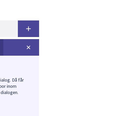
alog. Då får
 bor inom
 dialogen.
kutera
shusgatan 2.