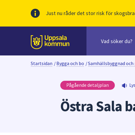
Just nu råder det stor risk för skogsbra
Sök
efter
huvudinnehåll
innehåll
Till sidans
på
webbplatsen.
Startsidan
/
Bygga och bo
/
Samhällsbyggnad och 
När
du
börjar
Pågående detaljplan
Ly
skriva
i
Östra Sala b
sökfältet
kommer
sökförslag
att
presenteras