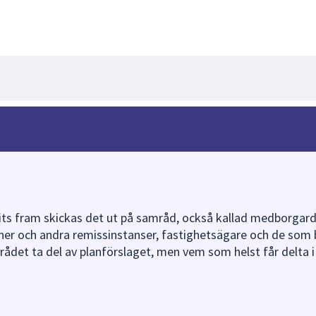
its fram skickas det ut på samråd, också kallad medborgardi
ner och andra remissinstanser, fastighetsägare och de som
mrådet ta del av planförslaget, men vem som helst får delta i
rådsmöte där det finns möjlighet att ställa frågor och dis
r vanligtvis i 6 veckor.
om på den här sidan också tillgängligt i kontaktcenter, Stad