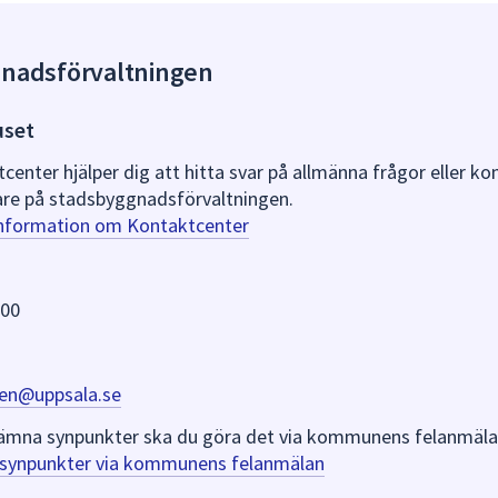
gnadsförvaltningen
uset
nter hjälper dig att hitta svar på allmänna frågor eller k
re på stadsbyggnadsförvaltningen.
information om Kontaktcenter
 00
en@uppsala.se
er lämna synpunkter ska du göra det via kommunens felanmäla
a synpunkter via kommunens felanmälan