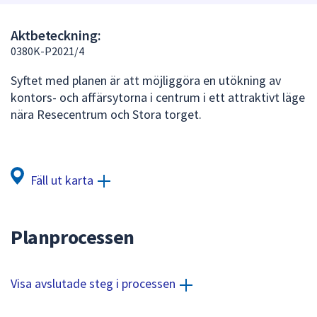
att
presenteras
Aktbeteckning:
under
0380K-P2021/4
fältet.
Syftet med planen är att möjliggöra en utökning av
Använd
kontors- och affärsytorna i centrum i ett attraktivt läge
piltangenterna
nära Resecentrum och Stora torget.
för
att
navigera
mellan
Fäll ut karta
sökförslagen
och
enter
Planprocessen
för
att
välja
Visa avslutade steg i processen
något
av