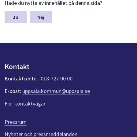
Hade du nytta av innehållet på denna sida?
ä
m
n
Nej
a
s
y
n
p
u
n
Kontakt
k
t
Kontaktcenter:
018-727 00 00
e
r
E-post:
uppsala.kommun@uppsala.se
f
ö
Fler kontaktvägar
r
d
e
Pressrum
n
n
Nyheter och pressmeddelanden