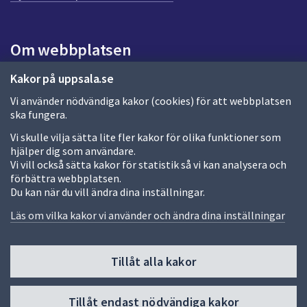
a
s
i
Om webbplatsen
d
a
Om webbplatsen
Kakor på uppsala.se
Vi använder nödvändiga kakor (cookies) för att webbplatsen
Allmänna handlingar och diarium
ska fungera.
Behandling av personuppgifter
Vi skulle vilja sätta lite fler kakor för olika funktioner som
hjälper dig som användare.
Kakor
Vi vill också sätta kakor för statistik så vi kan analysera och
förbättra webbplatsen.
Språk (other languages)
Du kan när du vill ändra dina inställningar.
Tillgänglighetsredogörelse
Läs om vilka kakor vi använder och ändra dina inställningar
Tillåt alla kakor
Fler sätt att följa oss
Till
Tillåt endast nödvändiga kakor