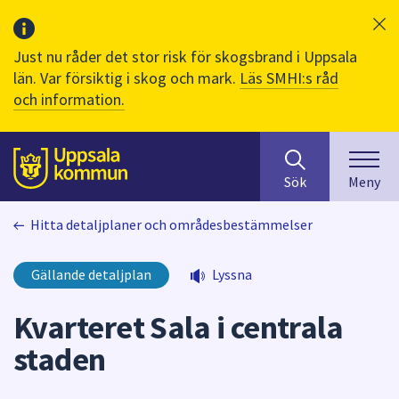
Just nu råder det stor risk för skogsbrand i Uppsala
län. Var försiktig i skog och mark.
Läs SMHI:s råd
och information.
Sök
huvudinnehåll
efter
Till sidans
Sök
Meny
innehåll
på
Hitta detaljplaner och områdesbestämmelser
webbplatsen.
När
du
Gällande detaljplan
Lyssna
börjar
skriva
Kvarteret Sala i centrala
i
staden
sökfältet
kommer
sökförslag