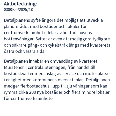
Aktbeteckning:
att
0380K-P2025/18
presenteras
under
Detaljplanens syfte är göra det möjligt att utveckla
fältet.
planområdet med bostäder och lokaler för
Använd
centrumverksamhet i delar av bostadshusens
piltangenterna
bottenvåningar. Syftet är även att möjliggöra tydligare
för
och säkrare gång- och cykelstråk längs med kvarterets
att
östra och västra sida.
navigera
Detaljplanen innebär en omvandling av kvarteret
mellan
Murstenen i centrala Stenhagen, från handel till
sökförslagen
bostadskvarter med inslag av service och mötesplatser
och
i enlighet med kommunens översiktsplan. Detaljplanen
enter
medger flerbostadshus i upp till sju våningar som kan
för
rymma cirka 200 nya bostäder och flera mindre lokaler
att
för centrumverksamheter
välja
något
av