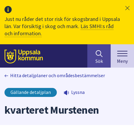
Just nu råder det stor risk för skogsbrand i Uppsala
län. Var försiktig i skog och mark.
Läs SMHI:s råd
och information.
Sök
huvudinnehåll
efter
Till sidans
Sök
Meny
innehåll
på
Hitta detaljplaner och områdesbestämmelser
webbplatsen.
När
du
Gällande detaljplan
Lyssna
börjar
skriva
kvarteret Murstenen
i
sökfältet
kommer
sökförslag