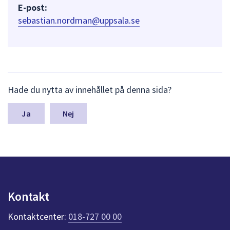
E-post:
sebastian.nordman@uppsala.se
L
Hade du nytta av innehållet på denna sida?
ä
m
n
Nej
a
s
y
n
p
u
n
Kontakt
k
t
Kontaktcenter:
018-727 00 00
e