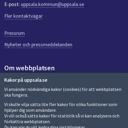
r
E-post:
uppsala.kommun@uppsala.se
f
ö
Fler kontaktvägar
r
d
e
Pressrum
n
n
Nyheter och pressmeddelanden
a
s
i
Om webbplatsen
d
a
Om webbplatsen
Kakor på uppsala.se
Vi använder nödvändiga kakor (cookies) för att webbplatsen
Allmänna handlingar och diarium
ska fungera.
Behandling av personuppgifter
Vi skulle vilja sätta lite fler kakor för olika funktioner som
hjälper dig som användare.
Kakor
Vi vill också sätta kakor för statistik så vi kan analysera och
förbättra webbplatsen.
Språk (other languages)
Du kan när du vill ändra dina inställningar.