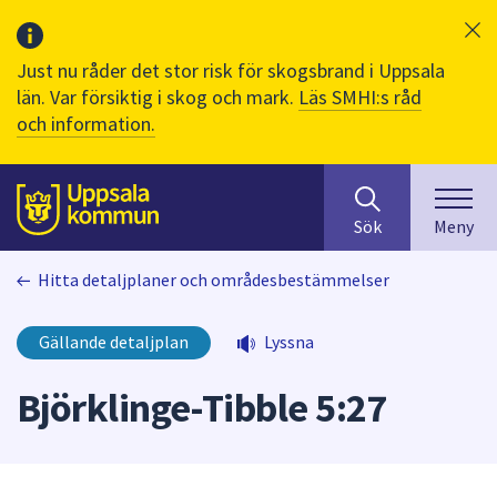
Just nu råder det stor risk för skogsbrand i Uppsala
län. Var försiktig i skog och mark.
Läs SMHI:s råd
och information.
Sök
huvudinnehåll
efter
Till sidans
Sök
Meny
innehåll
på
Hitta detaljplaner och områdesbestämmelser
webbplatsen.
När
du
Gällande detaljplan
Lyssna
börjar
skriva
Björklinge-Tibble 5:27
i
sökfältet
kommer
sökförslag