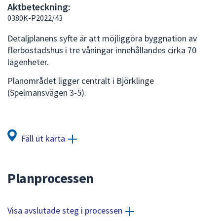
Aktbeteckning:
att
0380K-P2022/43
presenteras
under
Detaljplanens syfte är att möjliggöra byggnation av
fältet.
flerbostadshus i tre våningar innehållandes cirka 70
Använd
lägenheter.
piltangenterna
Planområdet ligger centralt i Björklinge
för
(Spelmansvägen 3-5).
att
navigera
mellan
sökförslagen
Fäll ut karta
och
enter
för
Planprocessen
att
välja
något
Visa avslutade steg i processen
av