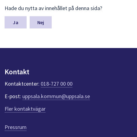
L
Hade du nytta av innehållet på denna sida?
ä
m
n
Nej
a
s
y
n
p
u
n
Kontakt
k
t
Kontaktcenter:
018-727 00 00
e
r
E-post:
uppsala.kommun@uppsala.se
f
ö
Fler kontaktvägar
r
d
e
Pressrum
n