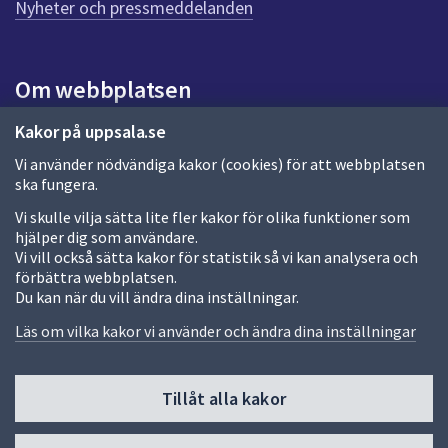
n
Nyheter och pressmeddelanden
a
s
i
Om webbplatsen
d
a
Om webbplatsen
Kakor på uppsala.se
Vi använder nödvändiga kakor (cookies) för att webbplatsen
Allmänna handlingar och diarium
ska fungera.
Behandling av personuppgifter
Vi skulle vilja sätta lite fler kakor för olika funktioner som
hjälper dig som användare.
Kakor
Vi vill också sätta kakor för statistik så vi kan analysera och
förbättra webbplatsen.
Språk (other languages)
Du kan när du vill ändra dina inställningar.
Tillgänglighetsredogörelse
Läs om vilka kakor vi använder och ändra dina inställningar
Tillåt alla kakor
Fler sätt att följa oss
Till