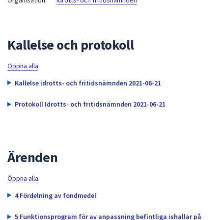
Organisation:
Idrotts- och fritidsnämnden
att
presenteras
under
Kallelse och protokoll
fältet.
Använd
Öppna alla
piltangenterna
för
Kallelse idrotts- och fritidsnämnden 2021-06-21
att
navigera
Protokoll Idrotts- och fritidsnämnden 2021-06-21
mellan
sökförslagen
och
enter
Ärenden
för
att
Öppna alla
välja
4 Fördelning av fondmedel
något
av
5 Funktionsprogram för av anpassning befintliga ishallar på