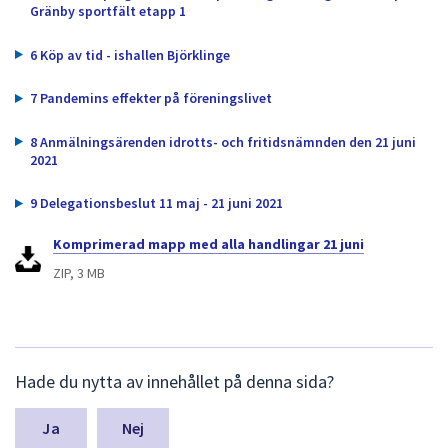
dem.
Gränby sportfält etapp 1
6 Köp av tid - ishallen Björklinge
7 Pandemins effekter på föreningslivet
8 Anmälningsärenden idrotts- och fritidsnämnden den 21 juni
2021
9 Delegationsbeslut 11 maj - 21 juni 2021
Komprimerad mapp med alla handlingar 21 juni
ZIP, 3 MB
L
Hade du nytta av innehållet på denna sida?
ä
m
n
Nej