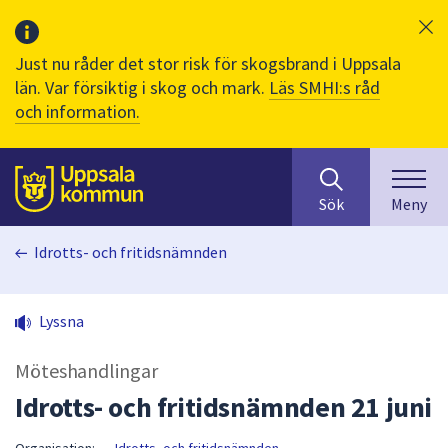
Just nu råder det stor risk för skogsbrand i Uppsala
län. Var försiktig i skog och mark.
Läs SMHI:s råd
och information.
Sök
huvudinnehåll
efter
Till sidans
Sök
Meny
innehåll
på
Idrotts- och fritidsnämnden
webbplatsen.
När
du
Lyssna
börjar
skriva
Möteshandlingar
i
sökfältet
Idrotts- och fritidsnämnden 21 juni
kommer
sökförslag