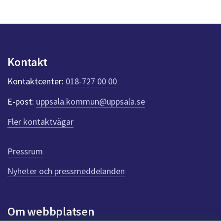
a
s
y
n
p
u
Kontakt
n
k
Kontaktcenter:
018-727 00 00
t
e
E-post:
uppsala.kommun@uppsala.se
r
f
Fler kontaktvägar
ö
r
d
Pressrum
e
n
Nyheter och pressmeddelanden
n
a
s
i
Om webbplatsen
d