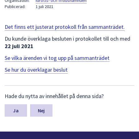
Organisation:
Idrotts- och fritidsnämnden
att
Publicerad:
1 juli 2021
presenteras
under
Det finns ett justerat protokoll från sammanträdet.
fältet.
Använd
Du kunde överklaga besluten i protokollet till och med
piltangenterna
22 juli 2021
för
Se vilka ärenden vi tog upp på sammanträdet
att
navigera
Se hur du överklagar beslut
mellan
sökförslagen
och
L
Hade du nytta av innehållet på denna sida?
enter
ä
för
m
n
Nej
att
a
välja
s
något
y
av
n