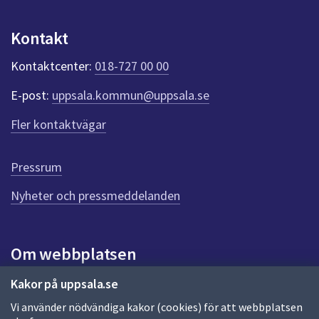
dem.
p
u
Kontakt
n
k
Kontaktcenter:
018-727 00 00
t
e
E-post:
uppsala.kommun@uppsala.se
r
f
Fler kontaktvägar
ö
r
d
Pressrum
e
n
Nyheter och pressmeddelanden
n
a
s
i
Om webbplatsen
d
a
Om webbplatsen
Kakor på uppsala.se
Vi använder nödvändiga kakor (cookies) för att webbplatsen
Allmänna handlingar och diarium