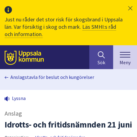
Just nu råder det stor risk för skogsbrand i Uppsala
län. Var försiktig i skog och mark.
Läs SMHI:s råd
och information.
Sök
huvudinnehåll
efter
Till sidans
Sök
Meny
innehåll
på
Anslagstavla för beslut och kungörelser
webbplatsen.
När
du
Lyssna
börjar
skriva
Anslag
i
sökfältet
Idrotts- och fritidsnämnden 21 juni
kommer
sökförslag