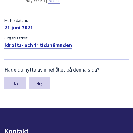
PDF, 764 KB |
Lyssna
dem.
Mötesdatum:
21 juni 2021
Organisation:
Idrotts- och fritidsnämnden
L
Hade du nytta av innehållet på denna sida?
ä
m
n
Nej
a
s
y
n
p
u
n
Kontakt