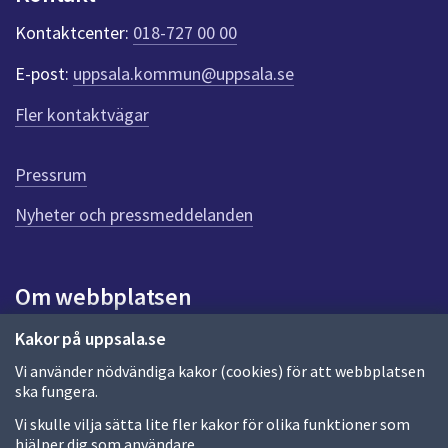
k
t
Kontaktcenter:
018-727 00 00
e
r
E-post:
uppsala.kommun@uppsala.se
f
ö
Fler kontaktvägar
r
d
e
Pressrum
n
n
Nyheter och pressmeddelanden
a
s
i
Om webbplatsen
d
a
Om webbplatsen
Kakor på uppsala.se
Vi använder nödvändiga kakor (cookies) för att webbplatsen
Allmänna handlingar och diarium
ska fungera.
Behandling av personuppgifter
Vi skulle vilja sätta lite fler kakor för olika funktioner som
hjälper dig som användare.