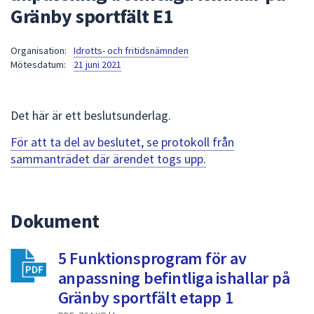
Gränby sportfält E1
att
presenteras
under
Organisation:
Idrotts- och fritidsnämnden
Mötesdatum:
21 juni 2021
fältet.
Använd
piltangenterna
Det här är ett beslutsunderlag.
för
att
För att ta del av beslutet, se protokoll från
navigera
sammanträdet där ärendet togs upp.
mellan
sökförslagen
och
Dokument
enter
för
att
5 Funktionsprogram för av
välja
anpassning befintliga ishallar på
något
Gränby sportfält etapp 1
av