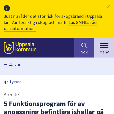
Just nu råder det stor risk för skogsbrand i Uppsala
län. Var försiktig i skog och mark.
Läs SMHI:s råd
och information.
Sök
huvudinnehåll
efter
Till sidans
Sök
Meny
innehåll
på
21 juni
webbplatsen.
När
du
Lyssna
börjar
skriva
Ärende
i
sökfältet
5 Funktionsprogram för av
kommer
anpassning befintliga ishallar på
sökförslag