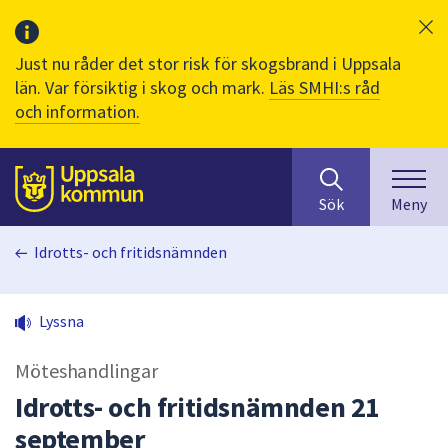
Just nu råder det stor risk för skogsbrand i Uppsala
län. Var försiktig i skog och mark.
Läs SMHI:s råd
och information.
Sök
huvudinnehåll
efter
Till sidans
Sök
Meny
innehåll
på
Idrotts- och fritidsnämnden
webbplatsen.
När
du
Lyssna
börjar
skriva
Möteshandlingar
i
sökfältet
Idrotts- och fritidsnämnden 21
kommer
september
sökförslag