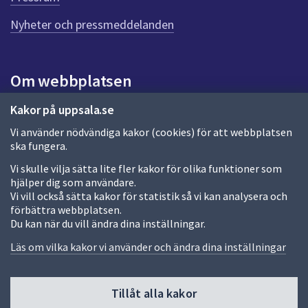
e
n
Nyheter och pressmeddelanden
n
a
s
i
Om webbplatsen
d
a
Om webbplatsen
Kakor på uppsala.se
Vi använder nödvändiga kakor (cookies) för att webbplatsen
Allmänna handlingar och diarium
ska fungera.
Behandling av personuppgifter
Vi skulle vilja sätta lite fler kakor för olika funktioner som
hjälper dig som användare.
Kakor
Vi vill också sätta kakor för statistik så vi kan analysera och
förbättra webbplatsen.
Språk (other languages)
Du kan när du vill ändra dina inställningar.
Tillgänglighetsredogörelse
Läs om vilka kakor vi använder och ändra dina inställningar
Tillåt alla kakor
Fler sätt att följa oss