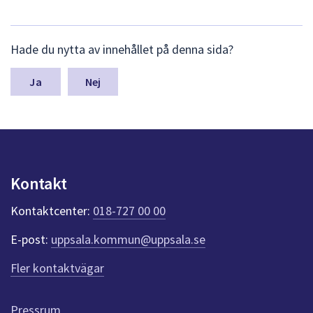
L
Hade du nytta av innehållet på denna sida?
ä
m
n
Nej
a
s
y
n
p
u
Kontakt
n
k
Kontaktcenter:
018-727 00 00
t
e
E-post:
uppsala.kommun@uppsala.se
r
f
Fler kontaktvägar
ö
r
d
Pressrum