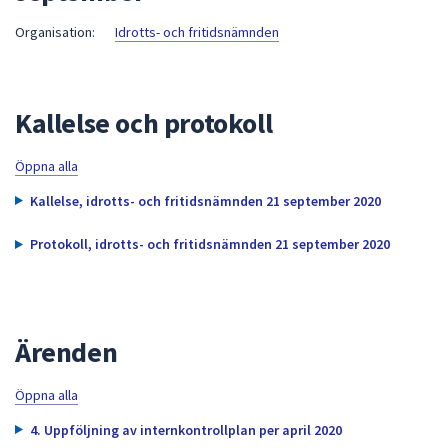
att
Organisation:
Idrotts- och fritidsnämnden
presenteras
under
fältet.
Kallelse och protokoll
Använd
piltangenterna
för
Öppna alla
att
Kallelse, idrotts- och fritidsnämnden 21 september 2020
navigera
mellan
Protokoll, idrotts- och fritidsnämnden 21 september 2020
sökförslagen
och
enter
för
Ärenden
att
välja
Öppna alla
något
av
4. Uppföljning av internkontrollplan per april 2020