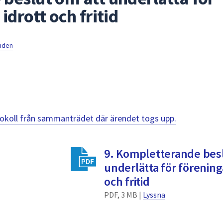
idrott och fritid
mnden
otokoll från sammanträdet där ärendet togs upp.
9. Kompletterande besl
underlätta för förening
och fritid
PDF, 3 MB |
Lyssna