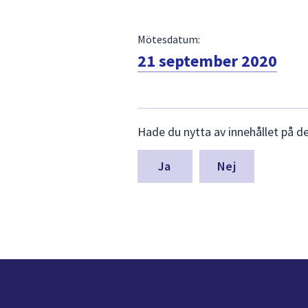
Mötesdatum:
21 september 2020
Lämna
Hade du nytta av innehållet på d
synpunkter
för
denna
Nej
sida