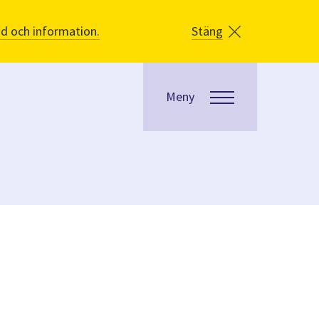
åd och information.
Stäng
Meny