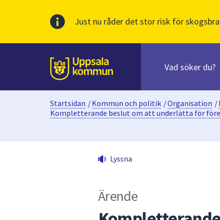
Just nu råder det stor risk för skogsbra
Sök
efter
huvudinnehåll
innehåll
Till sidans
på
webbplatsen.
Startsidan
/
Kommun och politik
/
Organisation
/
När
Kompletterande beslut om att underlätta för fören
du
börjar
skriva
i
Lyssna
sökfältet
kommer
sökförslag
Ärende
att
Kompletterande 
presenteras