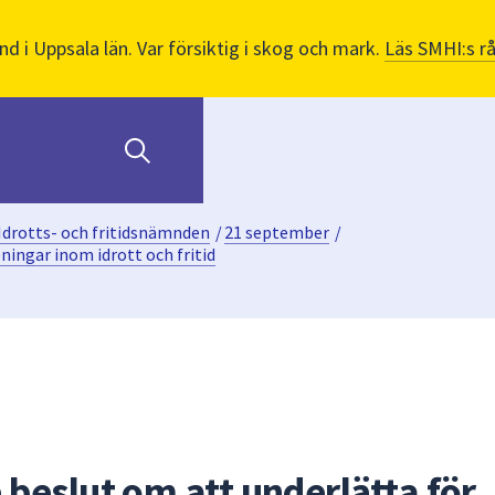
nd i Uppsala län. Var försiktig i skog och mark.
Läs SMHI:s r
Idrotts- och fritidsnämnden
/
21 september
/
ingar inom idrott och fritid
beslut om att underlätta för