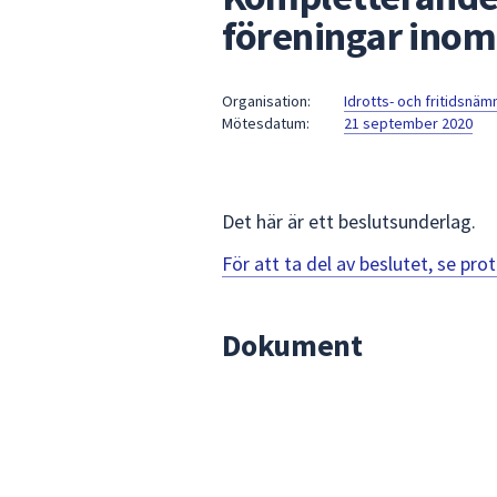
under
föreningar inom 
fältet.
Använd
piltangenterna
Organisation:
Idrotts- och fritidsnä
för
Mötesdatum:
21 september 2020
att
navigera
mellan
Det här är ett beslutsunderlag.
sökförslagen
och
För att ta del av beslutet, se pr
enter
för
att
Dokument
välja
något
av
dem.