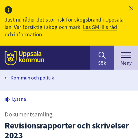
Just nu råder det stor risk för skogsbrand i Uppsala
län. Var försiktig i skog och mark.
Läs SMHI:s råd
och information.
Sök
huvudinnehåll
efter
Till sidans
Sök
Meny
innehåll
på
Kommun och politik
webbplatsen.
När
du
Lyssna
börjar
skriva
Dokumentsamling
i
sökfältet
Revisionsrapporter och skrivelser
kommer
2023
sökförslag