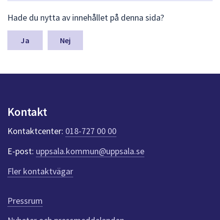
L
Hade du nytta av innehållet på denna sida?
ä
m
n
Nej
a
s
y
n
p
u
Kontakt
n
k
Kontaktcenter:
018-727 00 00
t
e
E-post:
uppsala.kommun@uppsala.se
r
f
Fler kontaktvägar
ö
r
d
Pressrum
e
n