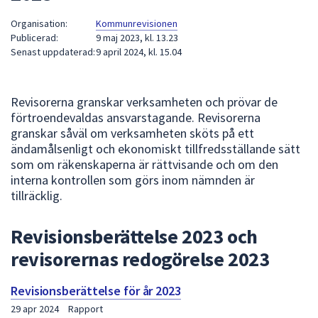
att
Organisation:
Kommunrevisionen
presenteras
Publicerad:
9 maj 2023, kl. 13.23
under
Senast uppdaterad:
9 april 2024, kl. 15.04
fältet.
Använd
piltangenterna
Revisorerna granskar verksamheten och prövar de
förtroendevaldas ansvarstagande. Revisorerna
för
granskar såväl om verksamheten sköts på ett
att
ändamålsenligt och ekonomiskt tillfredsställande sätt
navigera
som om räkenskaperna är rättvisande och om den
mellan
interna kontrollen som görs inom nämnden är
sökförslagen
tillräcklig.
och
enter
Revisionsberättelse 2023 och
för
revisorernas redogörelse 2023
att
välja
något
Revisionsberättelse för år 2023
av
29 apr 2024
Rapport