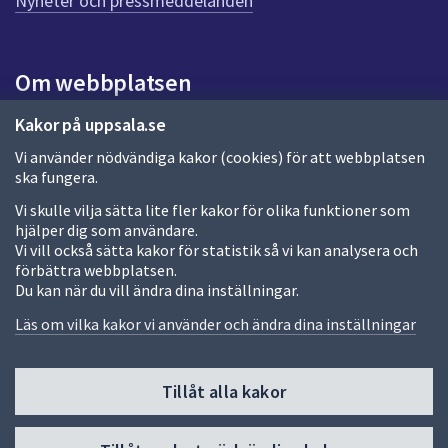
Nyheter och pressmeddelanden
n
a
s
i
Om webbplatsen
d
a
Om webbplatsen
Kakor på uppsala.se
Vi använder nödvändiga kakor (cookies) för att webbplatsen
Allmänna handlingar och diarium
ska fungera.
Behandling av personuppgifter
Vi skulle vilja sätta lite fler kakor för olika funktioner som
hjälper dig som användare.
Kakor
Vi vill också sätta kakor för statistik så vi kan analysera och
förbättra webbplatsen.
Språk (other languages)
Du kan när du vill ändra dina inställningar.
Tillgänglighetsredogörelse
Läs om vilka kakor vi använder och ändra dina inställningar
Tillåt alla kakor
Fler sätt att följa oss
Till