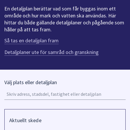
att
En detaljplan berättar vad som får byggas inom ett
presenteras
område och hur mark och vatten ska användas. Här
under
hittar du både gällande detaljplaner och pågående som
fältet.
håller på att tas fram.
Använd
Så tas en detaljplan fram
piltangenterna
för
Detaljplaner ute för samråd och granskning
att
navigera
mellan
sökförslagen
Välj plats eller detaljplan
och
A
enter
u
för
o
att
n
välja
Filtrera
pi
något
på
Aktuellt skede
fö
av
Skede