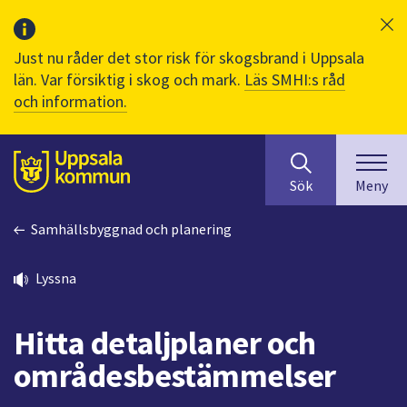
Just nu råder det stor risk för skogsbrand i Uppsala
län. Var försiktig i skog och mark.
Läs SMHI:s råd
och information.
Sök
huvudinnehåll
efter
Till sidans
Sök
Meny
innehåll
på
Samhällsbyggnad och planering
webbplatsen.
När
du
Lyssna
börjar
skriva
Hitta detaljplaner och
i
sökfältet
områdesbestämmelser
kommer
sökförslag