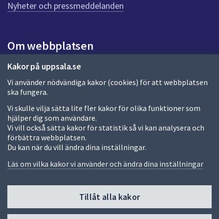
n
Nyheter och pressmeddelanden
a
s
i
Om webbplatsen
d
a
Om webbplatsen
Kakor på uppsala.se
Vi använder nödvändiga kakor (cookies) för att webbplatsen
Allmänna handlingar och diarium
ska fungera.
Behandling av personuppgifter
Vi skulle vilja sätta lite fler kakor för olika funktioner som
hjälper dig som användare.
Kakor
Vi vill också sätta kakor för statistik så vi kan analysera och
förbättra webbplatsen.
Språk (other languages)
Du kan när du vill ändra dina inställningar.
Tillgänglighetsredogörelse
Läs om vilka kakor vi använder och ändra dina inställningar
Tillåt alla kakor
Fler sätt att följa oss
Till