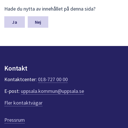
L
Hade du nytta av innehållet på denna sida?
ä
m
n
Nej
a
s
y
n
p
u
n
Kontakt
k
t
Kontaktcenter:
018-727 00 00
e
r
E-post:
uppsala.kommun@uppsala.se
f
ö
Fler kontaktvägar
r
d
e
Pressrum
n