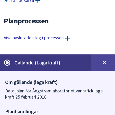
Fäll ut karta
dem.
Planprocessen
Visa avslutade steg i processen
Gällande (Laga kraft)
Om gällande (laga kraft)
Detaljplan för Ångströmlaboratoriet vann/fick laga
kraft 25 februari 2016.
Planhandlingar