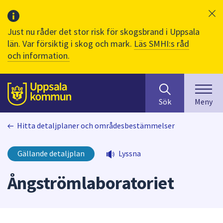
Just nu råder det stor risk för skogsbrand i Uppsala
län. Var försiktig i skog och mark.
Läs SMHI:s råd
och information.
Sök
huvudinnehåll
efter
Till sidans
Sök
Meny
innehåll
på
Hitta detaljplaner och områdesbestämmelser
webbplatsen.
När
du
Gällande detaljplan
Lyssna
börjar
skriva
Ångströmlaboratoriet
i
sökfältet
kommer
sökförslag