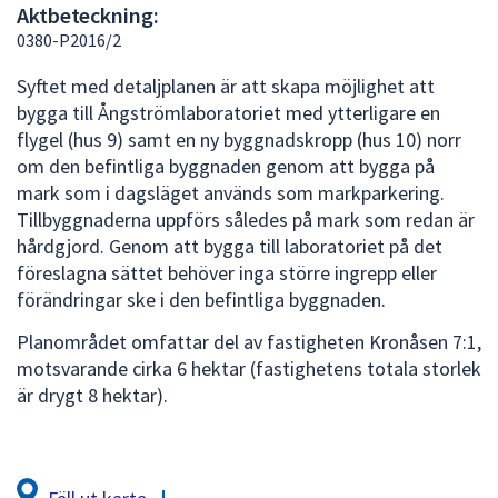
Aktbeteckning:
att
0380-P2016/2
presenteras
under
Syftet med detaljplanen är att skapa möjlighet att
fältet.
bygga till Ångströmlaboratoriet med ytterligare en
Använd
flygel (hus 9) samt en ny byggnadskropp (hus 10) norr
piltangenterna
om den befintliga byggnaden genom att bygga på
för
mark som i dagsläget används som markparkering.
att
Tillbyggnaderna uppförs således på mark som redan är
navigera
hårdgjord. Genom att bygga till laboratoriet på det
mellan
föreslagna sättet behöver inga större ingrepp eller
sökförslagen
förändringar ske i den befintliga byggnaden.
och
Planområdet omfattar del av fastigheten Kronåsen 7:1,
enter
motsvarande cirka 6 hektar (fastighetens totala storlek
för
är drygt 8 hektar).
att
välja
något
av