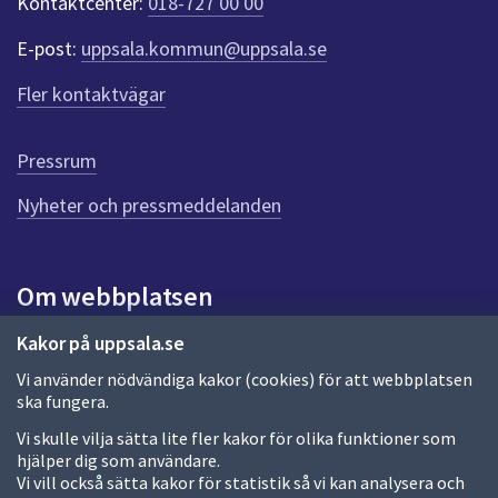
Kontaktcenter:
018-727 00 00
e
r
E-post:
uppsala.kommun@uppsala.se
f
ö
Fler kontaktvägar
r
d
e
Pressrum
n
n
Nyheter och pressmeddelanden
a
s
i
Om webbplatsen
d
a
Om webbplatsen
Kakor på uppsala.se
Vi använder nödvändiga kakor (cookies) för att webbplatsen
Allmänna handlingar och diarium
ska fungera.
Behandling av personuppgifter
Vi skulle vilja sätta lite fler kakor för olika funktioner som
hjälper dig som användare.
Kakor
Vi vill också sätta kakor för statistik så vi kan analysera och