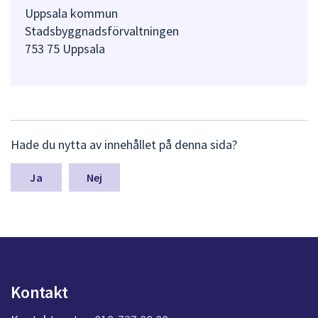
Uppsala kommun
Stadsbyggnadsförvaltningen
753 75 Uppsala
L
Hade du nytta av innehållet på denna sida?
ä
m
n
Nej
a
s
y
n
p
u
n
Kontakt
k
t