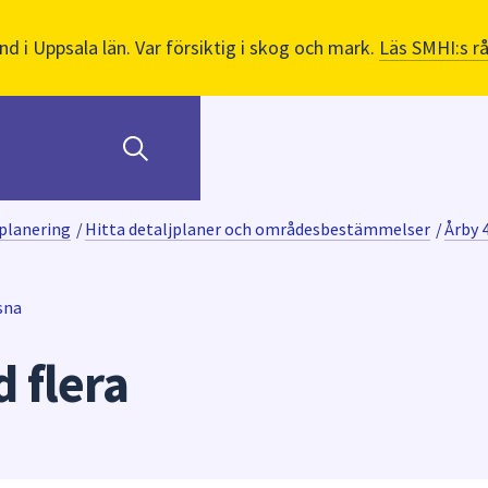
nd i Uppsala län. Var försiktig i skog och mark.
Läs SMHI:s r
planering
/
Hitta detaljplaner och områdesbestämmelser
/
Årby 
sna
 flera