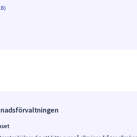
KB)
gnadsförvaltningen
uset