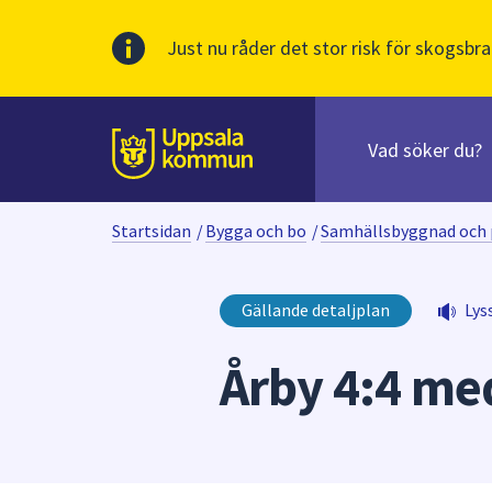
Just nu råder det stor risk för skogsbra
Sök
efter
huvudinnehåll
innehåll
Till sidans
på
webbplatsen.
Startsidan
/
Bygga och bo
/
Samhällsbyggnad och 
När
du
börjar
Gällande detaljplan
Lys
skriva
i
Årby 4:4 med
sökfältet
kommer
sökförslag
att
presenteras