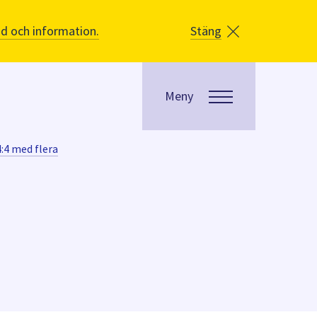
åd och information.
Stäng
Meny
4:4 med flera