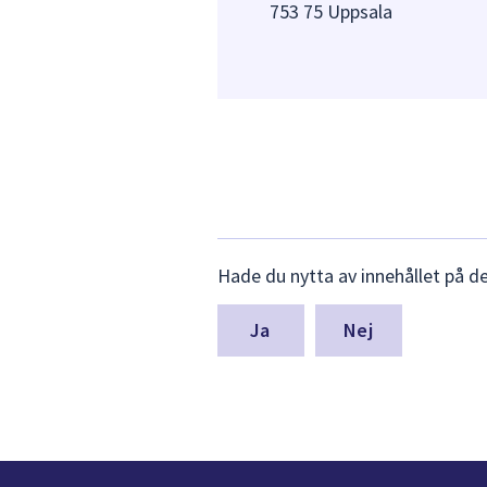
753 75 Uppsala
Lämna
Hade du nytta av innehållet på d
synpunkter
för
denna
Nej
sida