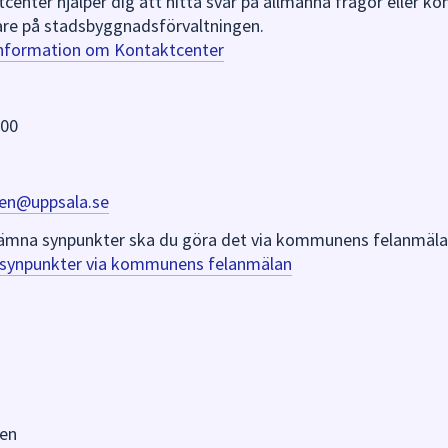
nter hjälper dig att hitta svar på allmänna frågor eller k
re på stadsbyggnadsförvaltningen.
information om Kontaktcenter
 00
en@uppsala.se
er lämna synpunkter ska du göra det via kommunens felanmäla
a synpunkter via kommunens felanmälan
en