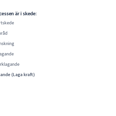
Gällande
essen är i skede:
(Laga
rtskede
kraft)
råd
nskning
agande
rklagande
lande (Laga kraft)