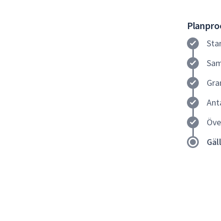
Planproc
Sta
Sam
Gra
Ant
Öve
Gäl