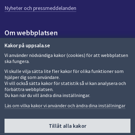
n
n
Nyheter och pressmeddelanden
a
s
i
Om webbplatsen
d
a
Om webbplatsen
Kakor på uppsala.se
Vi använder nödvändiga kakor (cookies) för att webbplatsen
Allmänna handlingar och diarium
ska fungera.
Behandling av personuppgifter
Vi skulle vilja sätta lite fler kakor för olika funktioner som
hjälper dig som användare.
Kakor
Vi vill också sätta kakor för statistik så vi kan analysera och
förbättra webbplatsen.
Språk (other languages)
Du kan när du vill ändra dina inställningar.
Tillgänglighetsredogörelse
Läs om vilka kakor vi använder och ändra dina inställningar
Tillåt alla kakor
Fler sätt att följa oss