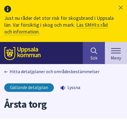
Just nu råder det stor risk för skogsbrand i Uppsala
län. Var försiktig i skog och mark.
Läs SMHI:s råd
och information.
Sök
huvudinnehåll
efter
Till sidans
Sök
Meny
innehåll
på
Hitta detaljplaner och områdesbestämmelser
webbplatsen.
När
du
Gällande detaljplan
Lyssna
börjar
skriva
Årsta torg
i
sökfältet
kommer
sökförslag