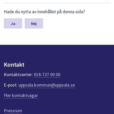
L
Hade du nytta av innehållet på denna sida?
ä
m
n
Nej
a
s
y
n
p
u
n
Kontakt
k
t
Kontaktcenter:
018-727 00 00
e
r
E-post:
uppsala.kommun@uppsala.se
f
ö
Fler kontaktvägar
r
d
e
Pressrum