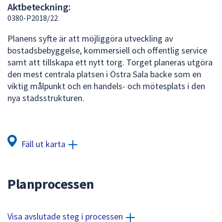
Aktbeteckning:
att
0380-P2018/22
presenteras
under
Planens syfte är att möjliggöra utveckling av
fältet.
bostadsbebyggelse, kommersiell och offentlig service
Använd
samt att tillskapa ett nytt torg. Torget planeras utgöra
piltangenterna
den mest centrala platsen i Östra Sala backe som en
för
viktig målpunkt och en handels- och mötesplats i den
att
nya stadsstrukturen.
navigera
mellan
sökförslagen
och
Fäll ut karta
enter
för
att
Planprocessen
välja
något
av
Visa avslutade steg i processen