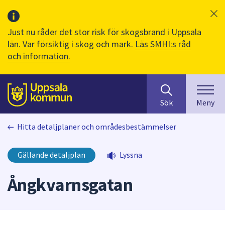
Just nu råder det stor risk för skogsbrand i Uppsala
län. Var försiktig i skog och mark.
Läs SMHI:s råd
och information.
Sök
huvudinnehåll
efter
Till sidans
Sök
Meny
innehåll
på
Hitta detaljplaner och områdesbestämmelser
webbplatsen.
När
du
Gällande detaljplan
Lyssna
börjar
skriva
Ångkvarnsgatan
i
sökfältet
kommer
sökförslag