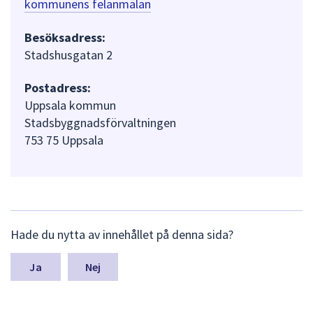
kommunens felanmälan
Besöksadress:
Stadshusgatan 2
Postadress:
Uppsala kommun
Stadsbyggnadsförvaltningen
753 75 Uppsala
L
Hade du nytta av innehållet på denna sida?
ä
m
n
Nej
a
s
y