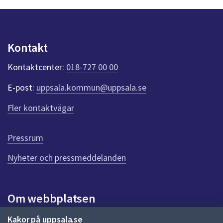
n
p
u
n
Kontakt
k
t
Kontaktcenter:
018-727 00 00
e
r
E-post:
uppsala.kommun@uppsala.se
f
ö
Fler kontaktvägar
r
d
e
Pressrum
n
n
Nyheter och pressmeddelanden
a
s
i
Om webbplatsen
d
a
Om webbplatsen
Kakor på uppsala.se