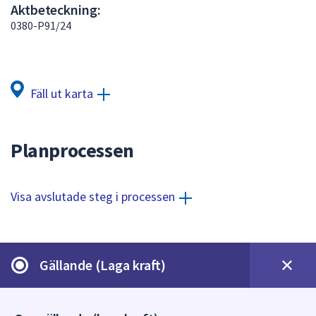
Aktbeteckning:
att
0380-P91/24
presenteras
under
fältet.
Använd
Fäll ut karta
piltangenterna
för
att
Planprocessen
navigera
mellan
sökförslagen
Visa avslutade steg i processen
och
enter
för
att
Gällande (Laga kraft)
välja
något
av