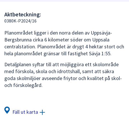
att
presenteras
Aktbeteckning:
under
0380K-P2024/16
fältet.
Planområdet ligger i den norra delen av Uppsävja-
Använd
Bergsbrunna cirka 6 kilometer söder om Uppsala
piltangenterna
centralstation. Planområdet är drygt 4 hektar stort och
för
hela planområdet gränsar till fastighet Sävja 1:55.
att
navigera
Detaljplanen syftar till att möjliggöra ett skolområde
mellan
med förskola, skola och idrottshall, samt att säkra
sökförslagen
goda skolmiljöer avseende friytor och kvalitet på skol-
och
och förskolegård.
enter
för
att
välja
Fäll ut karta
något
av