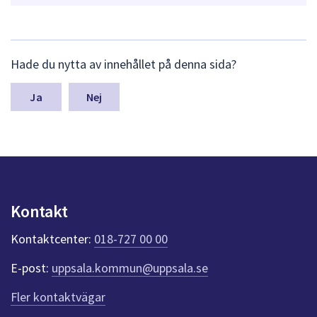
L
Hade du nytta av innehållet på denna sida?
ä
m
n
Nej
a
s
y
n
p
u
n
Kontakt
k
t
Kontaktcenter:
018-727 00 00
e
r
E-post:
uppsala.kommun@uppsala.se
f
ö
Fler kontaktvägar
r