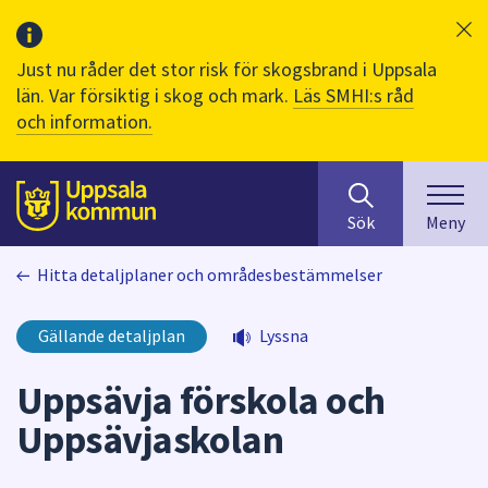
Just nu råder det stor risk för skogsbrand i Uppsala
län. Var försiktig i skog och mark.
Läs SMHI:s råd
och information.
Sök
huvudinnehåll
efter
Till sidans
Sök
Meny
innehåll
på
Hitta detaljplaner och områdesbestämmelser
webbplatsen.
När
du
Gällande detaljplan
Lyssna
börjar
skriva
Uppsävja förskola och
i
Uppsävjaskolan
sökfältet
kommer
sökförslag