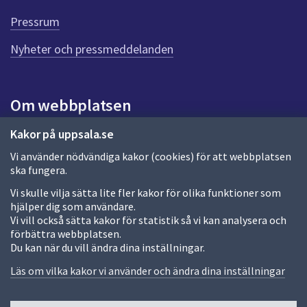
d
e
Pressrum
n
n
Nyheter och pressmeddelanden
a
s
i
Om webbplatsen
d
a
Om webbplatsen
Kakor på uppsala.se
Vi använder nödvändiga kakor (cookies) för att webbplatsen
Allmänna handlingar och diarium
ska fungera.
Behandling av personuppgifter
Vi skulle vilja sätta lite fler kakor för olika funktioner som
hjälper dig som användare.
Kakor
Vi vill också sätta kakor för statistik så vi kan analysera och
förbättra webbplatsen.
Språk (other languages)
Du kan när du vill ändra dina inställningar.
Tillgänglighetsredogörelse
Läs om vilka kakor vi använder och ändra dina inställningar