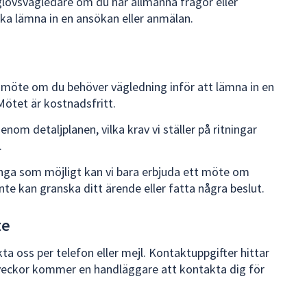
gglovsvägledare om du har allmänna frågor eller
ska lämna in en ansökan eller anmälan.
smöte om du behöver vägledning inför att lämna in en
ötet är kostnadsfritt.
enom detaljplanen, vilka krav vi ställer på ritningar
.
ånga som möjligt kan vi bara erbjuda ett möte om
nte kan granska ditt ärende eller fatta några beslut.
te
 oss per telefon eller mejl. Kontaktuppgifter hittar
 veckor kommer en handläggare att kontakta dig för