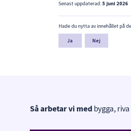
Senast uppdaterad:
5 juni 2026
Lämna
Hade du nytta av innehållet på d
synpunkter
för
denna
Nej
sida
Så arbetar vi med
bygga, riva