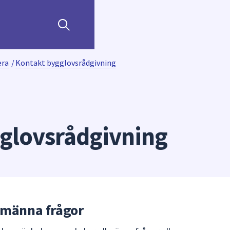
era
/
Kontakt bygglovsrådgivning
glovsrådgivning
llmänna frågor