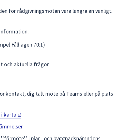
n för rådgivningsmöten vara längre än vanligt.
 information:
empel Fålhagen 70:1)
t och aktuella frågor
onkontakt, digitalt möte på Teams eller på plats i
.
 i
karta
tämmelser
t ’’förmöte’’ i plan- och byggnadsnämndens