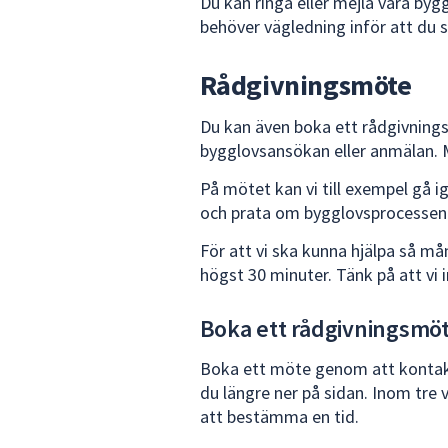
Du kan ringa eller mejla våra by
för
behöver vägledning inför att du 
att
navigera
Rådgivningsmöte
mellan
sökförslagen
Du kan även boka ett rådgivning
och
bygglovsansökan eller anmälan. M
enter
för
På mötet kan vi till exempel gå ig
att
och prata om bygglovsprocessen
välja
För att vi ska kunna hjälpa så m
något
högst 30 minuter. Tänk på att vi i
av
dem.
Boka ett rådgivningsmö
Boka ett möte genom att kontakta
du längre ner på sidan. Inom tre
att bestämma en tid.