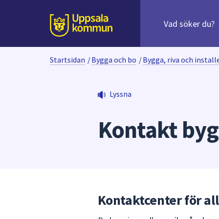
Sök
efter
huvudinnehåll
innehåll
Till sidans
på
webbplatsen.
Startsidan
/
Bygga och bo
/
Bygga, riva och install
När
du
börjar
Lyssna
skriva
i
Kontakt byg
sökfältet
kommer
sökförslag
att
presenteras
under
fältet.
Kontaktcenter för a
Använd
piltangenterna