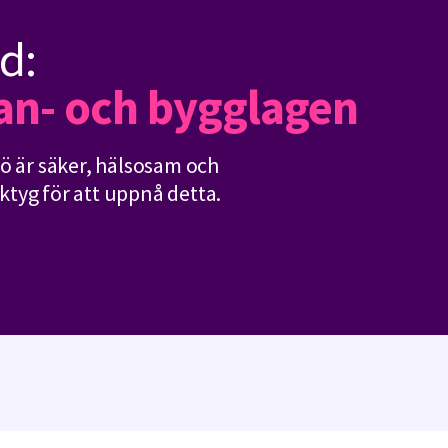
d:
lan- och bygglagen
ljö är säker, hälsosam och
erktyg för att uppnå detta.