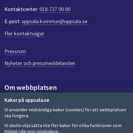
Kontaktcenter:
018-727 00 00
E-post:
uppsala.kommun@uppsala.se
Fler kontaktvägar
Pressrum
Nyheter och pressmeddelanden
Om webbplatsen
Om webbplatsen
Kakor på uppsala.se
Vi använder nödvändiga kakor (cookies) för att webbplatsen
Allmänna handlingar och diarium
ska fungera.
Behandling av personuppgifter
Vi skulle vilja sätta lite fler kakor för olika funktioner som
hjälper dig som användare.