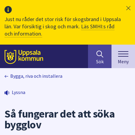
Just nu råder det stor risk för skogsbrand i Uppsala
län. Var försiktig i skog och mark.
Läs SMHI:s råd
och information.
Sök
huvudinnehåll
efter
Till sidans
Sök
Meny
innehåll
på
Bygga, riva och installera
webbplatsen.
När
du
Lyssna
börjar
skriva
Så fungerar det att söka
i
sökfältet
bygglov
kommer
sökförslag