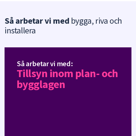
n
p
Så arbetar vi med
bygga, riva och
u
n
installera
k
t
e
r
f
Så arbetar vi med:
ö
r
Tillsyn inom plan- och
d
bygglagen
e
n
n
a
s
i
d
a