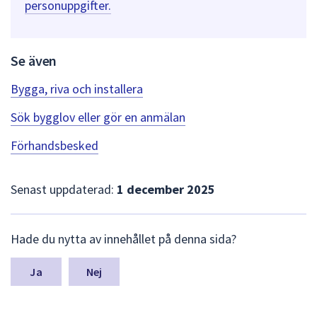
personuppgifter.
Se även
Bygga, riva och installera
Sök bygglov eller gör en anmälan
Förhandsbesked
Senast uppdaterad:
1 december 2025
L
Hade du nytta av innehållet på denna sida?
ä
m
n
Nej
a
s
y