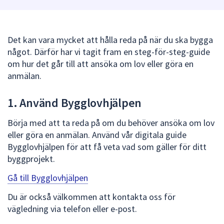
att
presenteras
under
Det kan vara mycket att hålla reda på när du ska bygga
fältet.
något. Därför har vi tagit fram en steg-för-steg-guide
Använd
om hur det går till att ansöka om lov eller göra en
piltangenterna
anmälan.
för
att
1. Använd Bygglovhjälpen
navigera
mellan
Börja med att ta reda på om du behöver ansöka om lov
sökförslagen
eller göra en anmälan. Använd vår digitala guide
och
Bygglovhjälpen för att få veta vad som gäller för ditt
enter
byggprojekt.
för
Gå till Bygglovhjälpen
att
välja
Du är också välkommen att kontakta oss för
något
vägledning via telefon eller e-post.
av