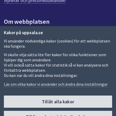
Nyheter och pressmeddelanden
Om webbplatsen
Om webbplatsen
Kakor på uppsala.se
Vi använder nödvändiga kakor (cookies) för att webbplatsen
Allmänna handlingar och diarium
ska fungera.
Behandling av personuppgifter
Vi skulle vilja sätta lite fler kakor för olika funktioner som
hjälper dig som användare.
Kakor
Vi vill också sätta kakor för statistik så vi kan analysera och
förbättra webbplatsen.
Språk (other languages)
Du kan när du vill ändra dina inställningar.
Tillgänglighetsredogörelse
Läs om vilka kakor vi använder och ändra dina inställningar
Tillåt alla kakor
Fler sätt att följa oss
Till