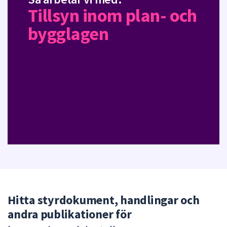
r
Tillsyn inom plan- och
d
bygglagen
e
n
n
a
s
i
d
a
Hitta styrdokument, handlingar och
andra publikationer för