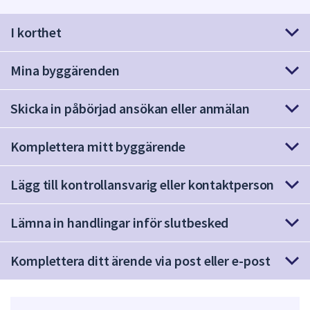
att
I korthet
presenteras
under
fältet.
Mina byggärenden
Använd
piltangenterna
Skicka in påbörjad ansökan eller anmälan
för
att
Komplettera mitt byggärende
navigera
mellan
sökförslagen
Lägg till kontrollansvarig eller kontaktperson
och
enter
Lämna in handlingar inför slutbesked
för
att
Komplettera ditt ärende via post eller e-post
välja
något
av