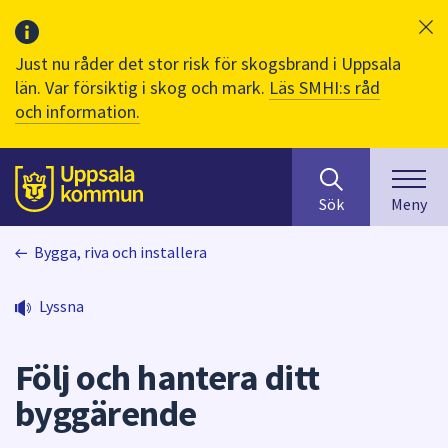
Just nu råder det stor risk för skogsbrand i Uppsala
län. Var försiktig i skog och mark.
Läs SMHI:s råd
och information.
Sök
huvudinnehåll
efter
Till sidans
Sök
Meny
innehåll
på
Bygga, riva och installera
webbplatsen.
När
du
Lyssna
börjar
skriva
Följ och hantera ditt
i
sökfältet
byggärende
kommer
sökförslag