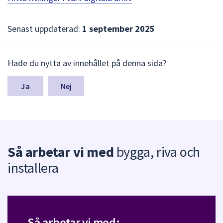
Senast uppdaterad:
1 september 2025
L
Hade du nytta av innehållet på denna sida?
ä
m
n
Nej
a
s
y
n
p
Så arbetar vi med
bygga, riva och
u
n
installera
k
t
e
r
f
Så arbetar vi med:
ö