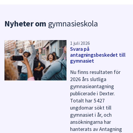
y
n
p
Nyheter om
gymnasieskola
u
n
k
t
1 juli 2026
e
Svara på
r
antagningsbeskedet till
f
gymnasiet
ö
r
Nu finns resultaten för
d
2026 års slutliga
e
gymnasieantagning
n
publicerade i Dexter.
n
Totalt har 5 427
a
ungdomar sökt till
s
gymnasiet i år, och
i
d
ansökningarna har
a
hanterats av Antagning