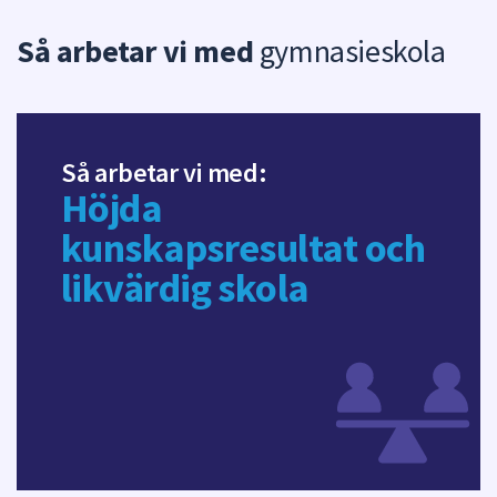
Så arbetar vi med
gymnasieskola
Så arbetar vi med:
Höjda
kunskapsresultat och
likvärdig skola