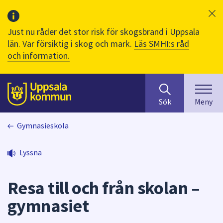
Just nu råder det stor risk för skogsbrand i Uppsala
län. Var försiktig i skog och mark.
Läs SMHI:s råd
och information.
Sök
huvudinnehåll
efter
Till sidans
Sök
Meny
innehåll
på
Gymnasieskola
webbplatsen.
När
du
Lyssna
börjar
skriva
Resa till och från skolan –
i
sökfältet
gymnasiet
kommer
sökförslag