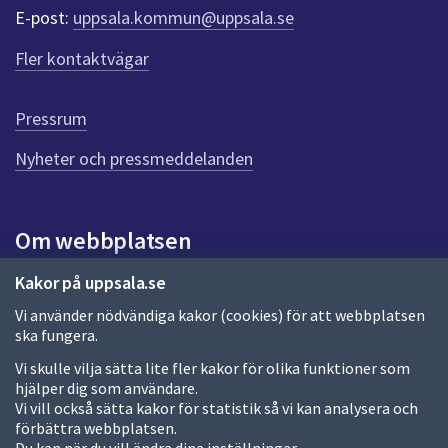
E-post:
uppsala.kommun@uppsala.se
Fler kontaktvägar
Pressrum
Nyheter och pressmeddelanden
Om webbplatsen
Om webbplatsen
Kakor på uppsala.se
Vi använder nödvändiga kakor (cookies) för att webbplatsen
Allmänna handlingar och diarium
ska fungera.
Behandling av personuppgifter
Vi skulle vilja sätta lite fler kakor för olika funktioner som
hjälper dig som användare.
Kakor
Vi vill också sätta kakor för statistik så vi kan analysera och
förbättra webbplatsen.
Språk (other languages)
Du kan när du vill ändra dina inställningar.