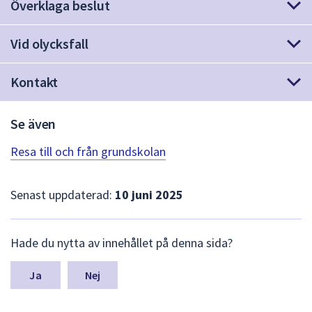
dem.
Överklaga beslut
Vid olycksfall
Kontakt
Se även
Resa till och från grundskolan
Senast uppdaterad:
10 juni 2025
L
Hade du nytta av innehållet på denna sida?
ä
m
n
Nej
a
s