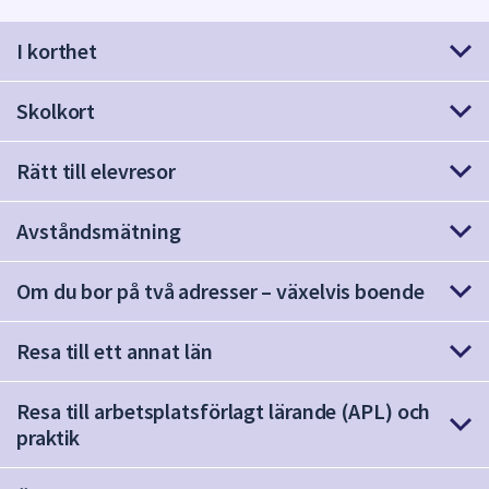
att
I korthet
presenteras
under
fältet.
Skolkort
Använd
piltangenterna
Rätt till elevresor
för
att
Avståndsmätning
navigera
mellan
sökförslagen
Om du bor på två adresser – växelvis boende
och
enter
Resa till ett annat län
för
att
Resa till arbetsplatsförlagt lärande (APL) och
välja
praktik
något
av