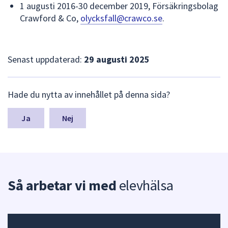
1 augusti 2016-30 december 2019, Försäkringsbolag
Crawford & Co,
olycksfall@crawco.se
.
Senast uppdaterad:
29 augusti 2025
L
Hade du nytta av innehållet på denna sida?
ä
m
n
Nej
a
s
y
n
p
Så arbetar vi med
elevhälsa
u
n
k
t
e