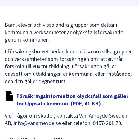
att
presenteras
under
Barn, elever och vissa andra grupper som deltar i
fältet.
kommunala verksamheter är olycksfallsförsäkrade
Använd
genom kommunen.
piltangenterna
I försäkringsbrevet nedan kan du läsa om vilka grupper
för
och verksamheter som försäkringen omfattar, från
att
förskola till vuxenutbildning. Försäkringen gäller
navigera
oavsett om utbildningen är kommunal eller fristående,
mellan
och den gäller dygnet runt.
sökförslagen
och
Försäkringsinformation olycksfall som gäller
enter
för Uppsala kommun. (PDF, 41 KB)
för
att
Vid frågor om skador, kontakta Van Ameyde Sweden
välja
AB,
info@vanameyde.se
eller
telefon: 0457-201 70.
något
av