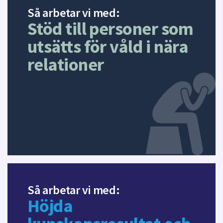
r
Så arbetar vi med:
f
Stöd till personer som
ö
r
utsätts för våld i nära
d
relationer
e
n
n
a
s
i
d
a
Så arbetar vi med:
Höjda