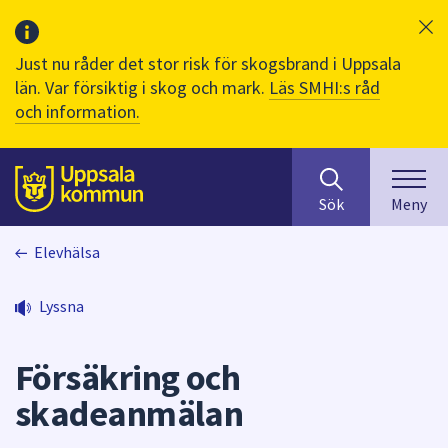
Just nu råder det stor risk för skogsbrand i Uppsala
län. Var försiktig i skog och mark.
Läs SMHI:s råd
och information.
Sök
huvudinnehåll
efter
Till sidans
Sök
Meny
innehåll
på
Elevhälsa
webbplatsen.
När
du
Lyssna
börjar
skriva
Försäkring och
i
sökfältet
skadeanmälan
kommer
sökförslag