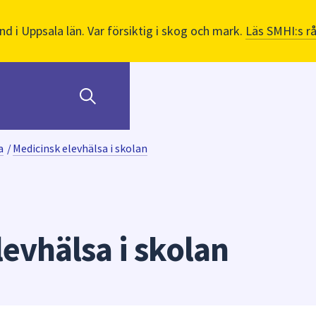
nd i Uppsala län. Var försiktig i skog och mark.
Läs SMHI:s r
a
/
Medicinsk elevhälsa i skolan
evhälsa i skolan