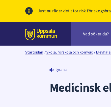
Just nu råder det stor risk för skogsbra
Sök
efter
huvudinnehåll
innehåll
Till sidans
på
webbplatsen.
Startsidan
/
Skola, förskola och komvux
/
Elevhäls
När
du
börjar
Lyssna
skriva
i
Medicinsk el
sökfältet
kommer
sökförslag
att
presenteras