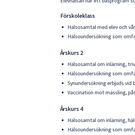
Elevhälsan har ett basprogram so
Förskoleklass
Hälsosamtal med elev och vård
Hälsoundersökning som omfatta
Årskurs 2
Hälsosamtal om inlärning, tri
Hälsoundersökning som omfat
Synundersökning erbjuds vid 
Vaccination mot mässling, på
Årskurs 4
Hälsosamtal om inlärning, häls
Hälsoundersökning som omfatt