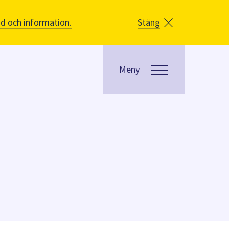
åd och information.
Stäng
Meny