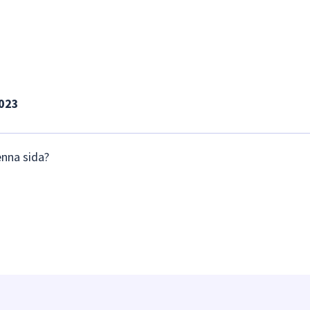
2023
enna sida?