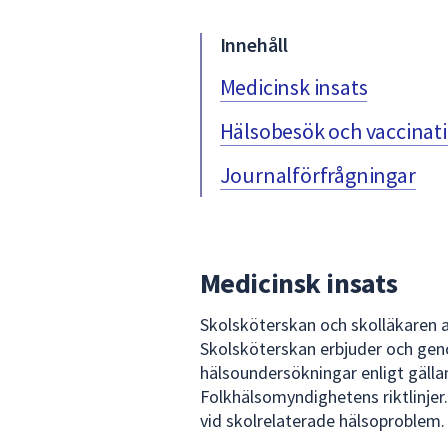
under
fältet.
Innehåll
Använd
piltangenterna
Medicinsk insats
för
Hälsobesök och vaccinat
att
navigera
Journalförfrågningar
mellan
sökförslagen
och
enter
för
Medicinsk insats
att
välja
Skolsköterskan och skolläkaren a
något
Skolsköterskan erbjuder och ge
av
hälsoundersökningar enligt gälla
dem.
Folkhälsomyndighetens riktlinjer
vid skolrelaterade hälsoproblem.