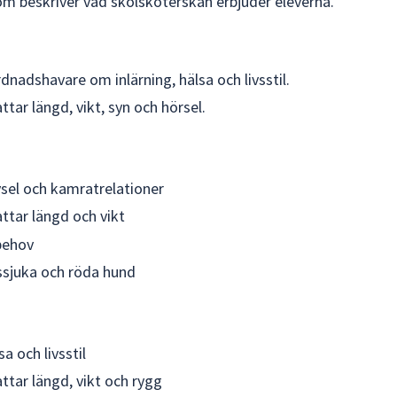
m beskriver vad skolsköterskan erbjuder eleverna.
nadshavare om inlärning, hälsa och livsstil.
r längd, vikt, syn och hörsel.
vsel och kamratrelationer
tar längd och vikt
behov
ssjuka och röda hund
a och livsstil
ar längd, vikt och rygg