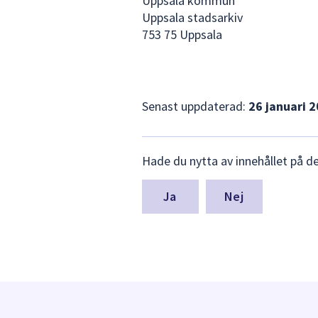
Uppsala kommun
Uppsala stadsarkiv
753 75 Uppsala
Senast uppdaterad:
26 januari 
Lämna
Hade du nytta av innehållet på d
synpunkter
för
denna
Nej
sida