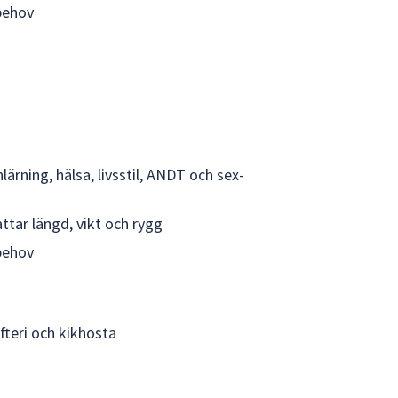
behov
rning, hälsa, livsstil, ANDT och sex-
ar längd, vikt och rygg
behov
fteri och kikhosta