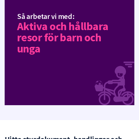
Så arbetar vi med:
Aktiva och hållbara
resor för barn och
unga