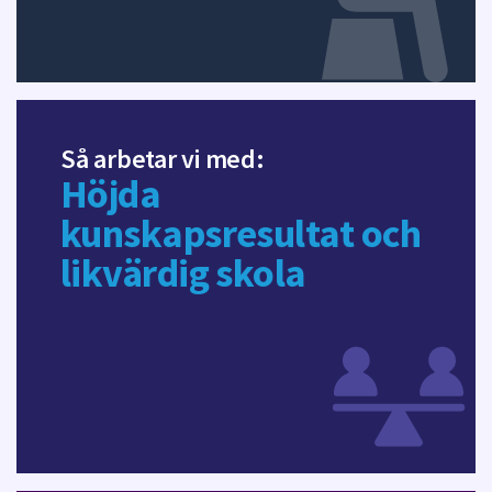
d
a
Så arbetar vi med:
Höjda
kunskapsresultat och
likvärdig skola