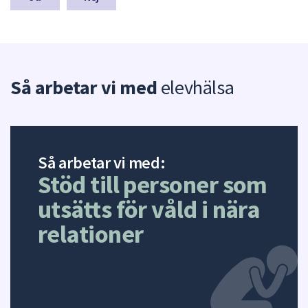
dem.
a
s
y
n
p
Så arbetar vi med
elevhälsa
u
n
k
t
e
r
Så arbetar vi med:
f
Stöd till personer som
ö
r
utsätts för våld i nära
d
relationer
e
n
n
a
s
i