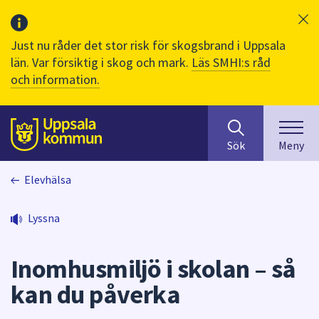
Just nu råder det stor risk för skogsbrand i Uppsala
län. Var försiktig i skog och mark.
Läs SMHI:s råd
och information.
Sök
huvudinnehåll
efter
Till sidans
Sök
Meny
innehåll
på
Elevhälsa
webbplatsen.
När
du
Lyssna
börjar
skriva
Inomhusmiljö i skolan – så
i
sökfältet
kan du påverka
kommer
sökförslag