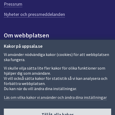
Pressrum
Nyheter och pressmeddelanden
Om webbplatsen
Om webbplatsen
Kakor på uppsala.se
Vi använder nödvändiga kakor (cookies) för att webbplatsen
Allmänna handlingar och diarium
ska fungera.
Behandling av personuppgifter
Vi skulle vilja sätta lite fler kakor för olika funktioner som
hjälper dig som användare.
Kakor
Vi vill också sätta kakor för statistik så vi kan analysera och
förbättra webbplatsen.
Språk (other languages)
Du kan när du vill ändra dina inställningar.
Tillgänglighetsredogörelse
Läs om vilka kakor vi använder och ändra dina inställningar
Tillåt alla kakor