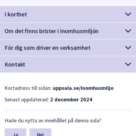
att
I korthet
presenteras
under
fältet.
Om det finns brister i inomhusmiljön
Använd
piltangenterna
För dig som driver en verksamhet
för
att
Kontakt
navigera
mellan
sökförslagen
och
Kortadress till sidan:
uppsala.se/inomhusmiljo
enter
Senast uppdaterad:
2 december 2024
för
att
L
välja
Hade du nytta av innehållet på denna sida?
ä
något
m
av
n
Nej