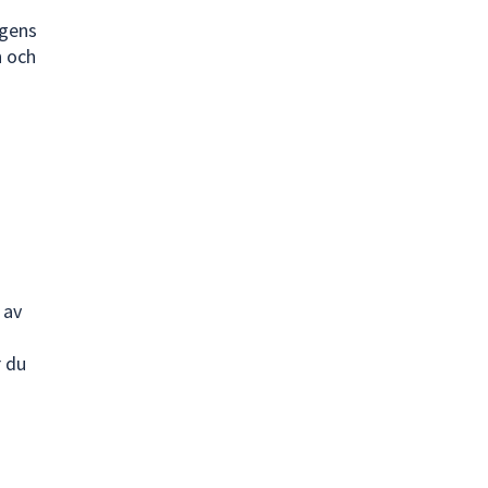
ngens
n och
 av
r du