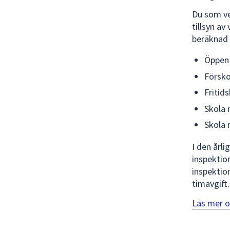
Du som ve
tillsyn av
beräknad 
Öppen 
Försko
Fritid
Skola 
Skola 
I den årli
inspektio
inspektio
timavgift.
Läs mer o