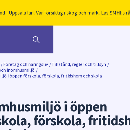
nd i Uppsala län. Var försiktig i skog och mark.
Läs SMHI:s r
/
Företag och näringsliv
/
Tillstånd, regler och tillsyn
/
 och inomhusmiljö
/
jö i öppen förskola, förskola, fritidshem och skola
mhusmiljö i öppen
skola, förskola, fritid