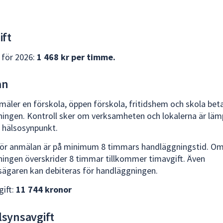
ift
 för 2026:
1 468 kr per timme.
an
mäler en förskola, öppen förskola, fritidshem och skola beta
ingen. Kontroll sker om verksamheten och lokalerna är lämp
h hälsosynpunkt.
för anmälan är på minimum 8 timmars handläggningstid. O
ingen överskrider 8 timmar tillkommer timavgift. Även
sägaren kan debiteras för handläggningen.
gift:
11 744 kronor
llsynsavgift