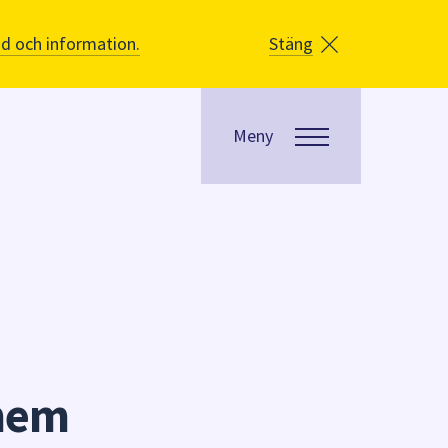
åd och information.
Stäng
Meny
shem