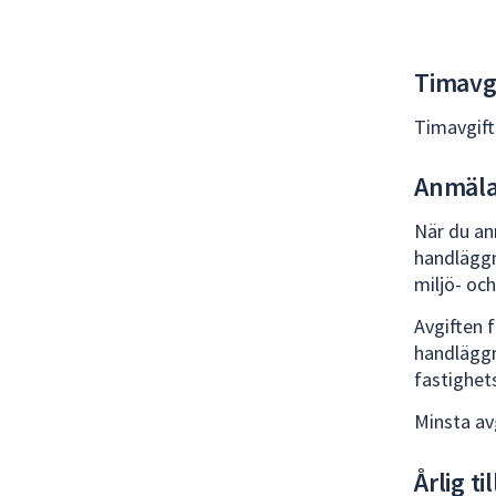
Timavg
Timavgift
Anmäl
När du an
handläggn
miljö- oc
Avgiften 
handläggn
fastighet
Minsta av
Årlig ti