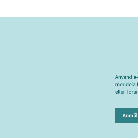
Använd e-
meddela f
eller förä
Anmäl