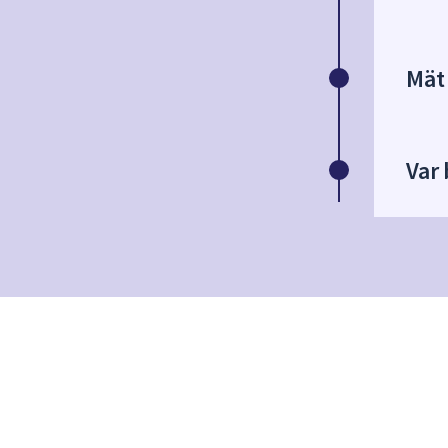
Mät
Var 