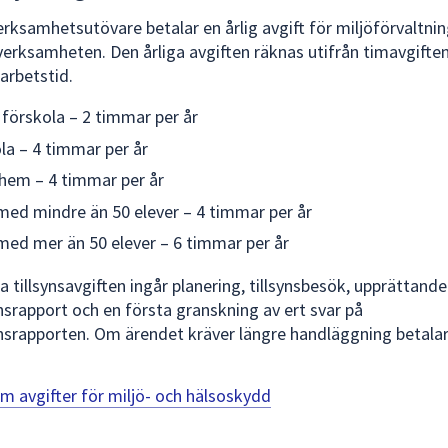
rksamhetsutövare betalar en årlig avgift för miljöförvaltni
 verksamheten. Den årliga avgiften räknas utifrån timavgifte
arbetstid.
förskola – 2 timmar per år
la – 4 timmar per år
shem – 4 timmar per år
med mindre än 50 elever – 4 timmar per år
med mer än 50 elever – 6 timmar per år
ga tillsynsavgiften ingår planering, tillsynsbesök, upprättande
nsrapport och en första granskning av ert svar på
nsrapporten. Om ärendet kräver längre handläggning betala
m avgifter för miljö- och hälsoskydd