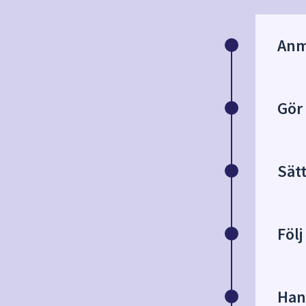
Anm
Gör
Sätt
Föl
Hant