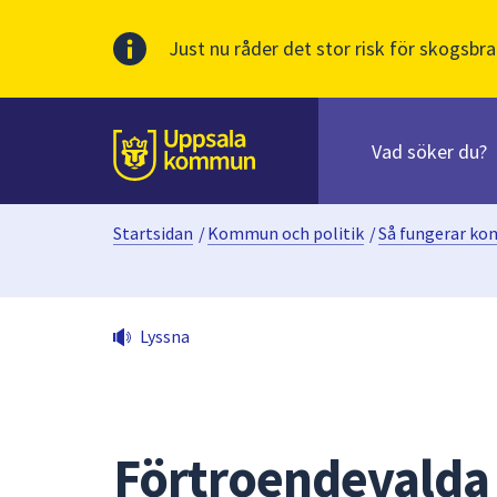
Just nu råder det stor risk för skogsbra
Sök
efter
huvudinnehåll
innehåll
Till sidans
på
webbplatsen.
Startsidan
/
Kommun och politik
/
Så fungerar k
När
du
börjar
skriva
Lyssna
i
sökfältet
kommer
sökförslag
att
Förtroendevalda
presenteras