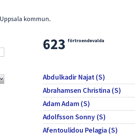
 i Uppsala kommun.
623
Lista
förtroendevalda
med
förtroendevalda
sida
Abdulkadir Najat (S)
1
Abrahamsen Christina (S)
Adam Adam (S)
Adolfsson Sonny (S)
Afentoulidou Pelagia (S)