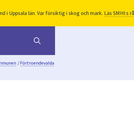
nd i Uppsala län. Var försiktig i skog och mark.
Läs SMHI:s r
ommunen
/
Förtroendevalda