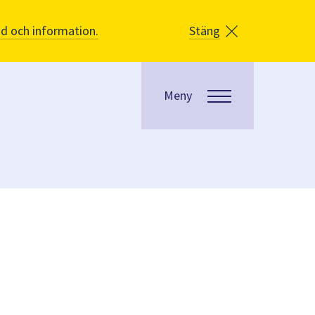
åd och information.
Stäng
Meny