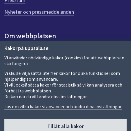
g
Pressrum
e
n
Nyheter och pressmeddelanden
n
a
s
i
Om webbplatsen
d
a
Om webbplatsen
Kakor på uppsala.se
Vi använder nödvändiga kakor (cookies) för att webbplatsen
Allmänna handlingar och diarium
ska fungera.
Behandling av personuppgifter
Vi skulle vilja sätta lite fler kakor för olika funktioner som
hjälper dig som användare.
Kakor
Vi vill också sätta kakor för statistik så vi kan analysera och
förbättra webbplatsen.
Språk (other languages)
Du kan när du vill ändra dina inställningar.
Tillgänglighetsredogörelse
Läs om vilka kakor vi använder och ändra dina inställningar
Tillåt alla kakor
Fler sätt att följa oss