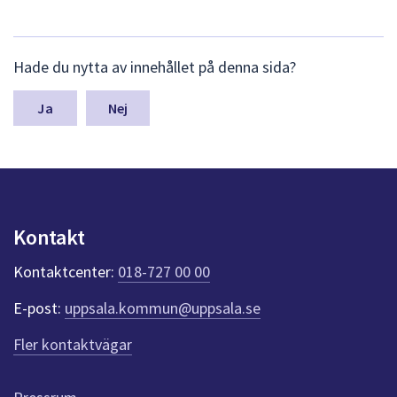
T
dem.
i
d
L
Hade du nytta av innehållet på denna sida?
ä
i
m
n
g
Nej
a
a
s
y
r
n
e
p
u
u
Kontakt
n
p
k
Kontaktcenter:
018-727 00 00
t
p
e
d
E-post:
uppsala.kommun@uppsala.se
r
f
r
Fler kontaktvägar
ö
a
r
d