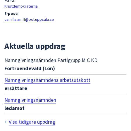
Parti:
att
Kristdemokraterna
presenteras
E-post:
camilla.amft@pol.uppsala.se
under
fältet.
Använd
piltangenterna
Aktuella uppdrag
för
att
Namngivningsnämnden Partigrupp M C KD
navigera
Förtroendevald (Lön)
mellan
sökförslagen
Namngivningsnämndens arbetsutskott
och
ersättare
enter
för
Namngivningsnämnden
att
ledamot
välja
något
+
Visa tidigare uppdrag
av