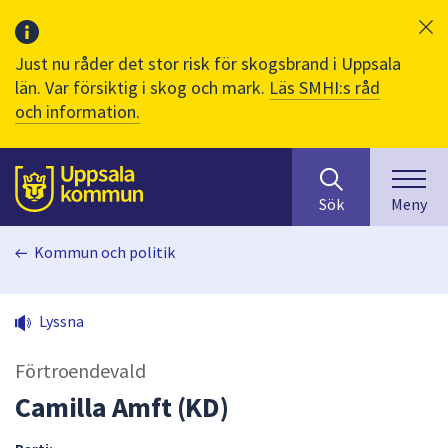
Just nu råder det stor risk för skogsbrand i Uppsala
län. Var försiktig i skog och mark.
Läs SMHI:s råd
och information.
Sök
huvudinnehåll
efter
Till sidans
Sök
Meny
innehåll
på
Kommun och politik
webbplatsen.
När
du
Lyssna
börjar
skriva
Förtroendevald
i
sökfältet
Camilla Amft (KD)
kommer
sökförslag