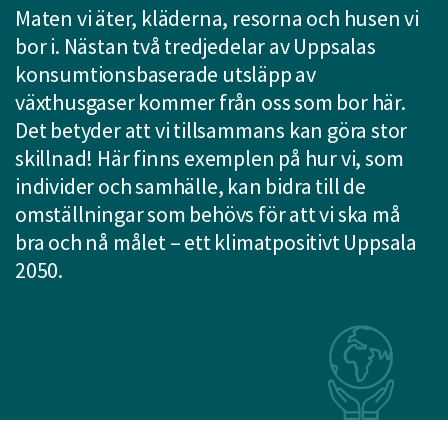
Maten vi äter, kläderna, resorna och husen vi
att
bor i. Nästan två tredjedelar av Uppsalas
presenteras
under
konsumtionsbaserade utsläpp av
fältet.
växthusgaser kommer från oss som bor här.
Använd
Det betyder att vi tillsammans kan göra stor
piltangenterna
skillnad! Här finns exemplen på hur vi, som
för
individer och samhälle, kan bidra till de
att
omställningar som behövs för att vi ska må
navigera
mellan
bra och nå målet – ett klimatpositivt Uppsala
sökförslagen
2050.
och
enter
för
att
välja
något
av