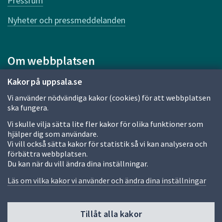
Pressrum
Nyheter och pressmeddelanden
Om webbplatsen
Om webbplatsen
Kakor på uppsala.se
Vi använder nödvändiga kakor (cookies) för att webbplatsen
Allmänna handlingar och diarium
ska fungera.
Behandling av personuppgifter
Vi skulle vilja sätta lite fler kakor för olika funktioner som
hjälper dig som användare.
Kakor
Vi vill också sätta kakor för statistik så vi kan analysera och
förbättra webbplatsen.
Språk (other languages)
Du kan när du vill ändra dina inställningar.
Tillgänglighetsredogörelse
Läs om vilka kakor vi använder och ändra dina inställningar
Tillåt alla kakor
Fler sätt att följa oss